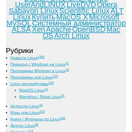
UserAndLINUX
LiveDVD
Opera
Sabayon Linux
Scientific Linux
ALT
Linux
Купить
MacOS X
Microsoft
MySQL
Системный администратор
ALSA
Xen
Apache
OpenBSD
Mac
OS
Arch Linux
Рубрики
1366
Новости Linux
41
Переход с Windows на Linux
28
Программы Windows в Linux
129
Программы для Linux
139
Linux дистрибутивы
21
MagOS Linux
35
Mandriva / Rosa Linux
34
Хитрости Linux
233
Игры для Linux
282
Книги / Журналы по Linux
30
Другое Linux
4