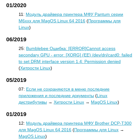
01/2020
11:
Модуль драйвера принтера МФУ Pantum серии
M6xxx для MagOS Linux 64 2016
(
Программы для
Linux
)
06/2019
25:
Bumblebee Ошибка: [ERROR]Cannot access
secondary GPU - error: [XORG] (EE) /dev/dri/card0: failed
to set DRM interface version 1.4: Permission denied
(
Хитрости Linux
)
05/2019
07:
Если не сохраняются в меню последние
приложения и последние документы
(
Linux
дистрибутивы
→
Хитрости Linux
→
MagOS Linux
)
01/2019
12:
Модуль драйвера принтера МФУ Brother DCP-T300
для MagOS Linux 64 2016
(
Программы для Linux
→
MagOS Linux
)