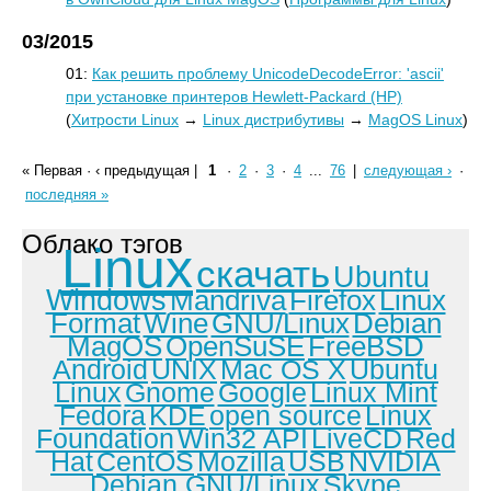
03/2015
01:
Как решить проблему UnicodeDecodeError: 'ascii'
при установке принтеров Hewlett-Packard (HP)
(
Хитрости Linux
→
Linux дистрибутивы
→
MagOS Linux
)
« Первая
·
‹ предыдущая
|
1
·
2
·
3
·
4
...
76
|
следующая ›
·
последняя »
Облако тэгов
Linux
скачать
Ubuntu
Windows
Mandriva
Firefox
Linux
Format
Wine
GNU/Linux
Debian
MagOS
OpenSuSE
FreeBSD
Android
UNIX
Mac OS X
Ubuntu
Linux
Gnome
Google
Linux Mint
Fedora
KDE
open source
Linux
Foundation
Win32 API
LiveCD
Red
Hat
CentOS
Mozilla
USB
NVIDIA
Debian GNU/Linux
Skype