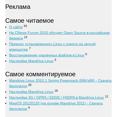
Реклама
Самое читаемое
93
О сайте
На CNews Forum 2010 обсудят Open Source в российском
14
бизнесе
Перенос установленного Linux с одного на другой
7
компьютер
6
Восстановление удаленных файлов в Linux
5
Настройка Mandriva Linux
Самое комментируемое
Mandriva Linux 2010.1 Spring Powerpack i586(x86) - Скачать
28
бесплатно
18
Настройка Mandriva Linux
12
Настройка 3G / GPRS / EDGE / HSDPA в Mandriva Linux
MagOS 20120120 (на основе Mandriva 2011) - Скачать
9
бесплатно