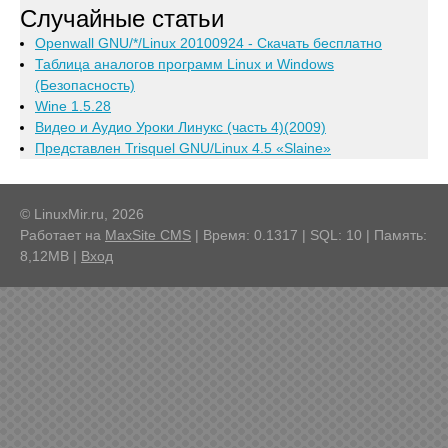
Случайные статьи
Openwall GNU/*/Linux 20100924 - Скачать бесплатно
Таблица аналогов программ Linux и Windows
(Безопасность)
Wine 1.5.28
Видео и Аудио Уроки Линукс (часть 4)(2009)
Представлен Trisquel GNU/Linux 4.5 «Slaine»
© LinuxMir.ru, 2026
Работает на
MaxSite CMS
| Время: 0.1317 | SQL: 10 | Память:
8,12MB
|
Вход