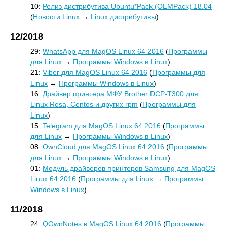
10:
Релиз дистрибутива Ubuntu*Pack (OEMPack) 18.04
(
Новости Linux
→
Linux дистрибутивы
)
12/2018
29:
WhatsApp для MagOS Linux 64 2016
(
Программы
для Linux
→
Программы Windows в Linux
)
21:
Viber для MagOS Linux 64 2016
(
Программы для
Linux
→
Программы Windows в Linux
)
16:
Драйвер принтера МФУ Brother DCP-T300 для
Linux Rosa, Centos и других rpm
(
Программы для
Linux
)
15:
Telegram для MagOS Linux 64 2016
(
Программы
для Linux
→
Программы Windows в Linux
)
08:
OwnCloud для MagOS Linux 64 2016
(
Программы
для Linux
→
Программы Windows в Linux
)
01:
Модуль драйверов принтеров Samsung для MagOS
Linux 64 2016
(
Программы для Linux
→
Программы
Windows в Linux
)
11/2018
24:
QOwnNotes в MagOS Linux 64 2016
(
Программы