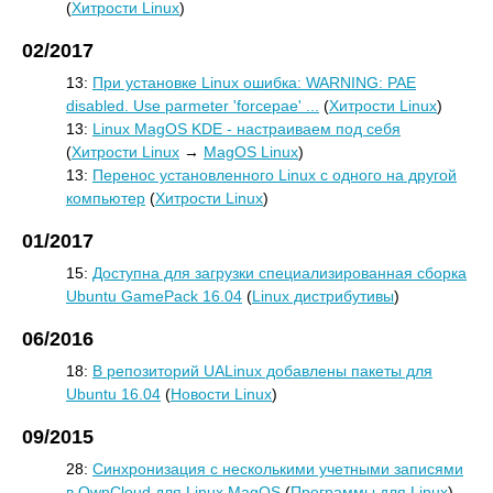
(
Хитрости Linux
)
02/2017
13:
При установке Linux ошибка: WARNING: PAE
disabled. Use parmeter 'forcepae' ...
(
Хитрости Linux
)
13:
Linux MagOS KDE - настраиваем под себя
(
Хитрости Linux
→
MagOS Linux
)
13:
Перенос установленного Linux с одного на другой
компьютер
(
Хитрости Linux
)
01/2017
15:
Доступна для загрузки специализированная сборка
Ubuntu GamePack 16.04
(
Linux дистрибутивы
)
06/2016
18:
В репозиторий UALinux добавлены пакеты для
Ubuntu 16.04
(
Новости Linux
)
09/2015
28:
Синхронизация с несколькими учетными записями
в OwnCloud для Linux MagOS
(
Программы для Linux
)