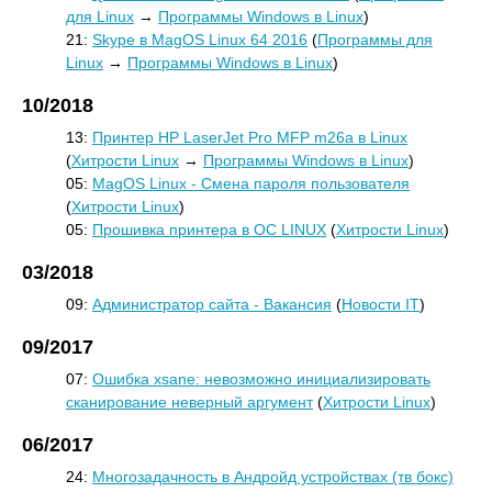
для Linux
→
Программы Windows в Linux
)
21:
Skype в MagOS Linux 64 2016
(
Программы для
Linux
→
Программы Windows в Linux
)
10/2018
13:
Принтер HP LaserJet Pro MFP m26a в Linux
(
Хитрости Linux
→
Программы Windows в Linux
)
05:
MagOS Linux - Смена пароля пользователя
(
Хитрости Linux
)
05:
Прошивка принтера в ОС LINUX
(
Хитрости Linux
)
03/2018
09:
Администратор сайта - Вакансия
(
Новости IT
)
09/2017
07:
Ошибка xsane: невозможно инициализировать
сканирование неверный аргумент
(
Хитрости Linux
)
06/2017
24:
Многозадачность в Андройд устройствах (тв бокс)