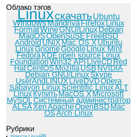
Облако тэгов
Linux
скачать
Ubuntu
Windows
Mandriva
Firefox
Linux
Format
Wine
GNU/Linux
Debian
MagOS
OpenSuSE
FreeBSD
Android
UNIX
Mac OS X
Ubuntu
Linux
Gnome
Google
Linux Mint
Fedora
KDE
open source
Linux
Foundation
Win32 API
LiveCD
Red
Hat
CentOS
Mozilla
USB
NVIDIA
Debian GNU/Linux
Skype
UserAndLINUX
LiveDVD
Opera
Sabayon Linux
Scientific Linux
ALT
Linux
Купить
MacOS X
Microsoft
MySQL
Системный администратор
ALSA
Xen
Apache
OpenBSD
Mac
OS
Arch Linux
Рубрики
1366
Новости Linux