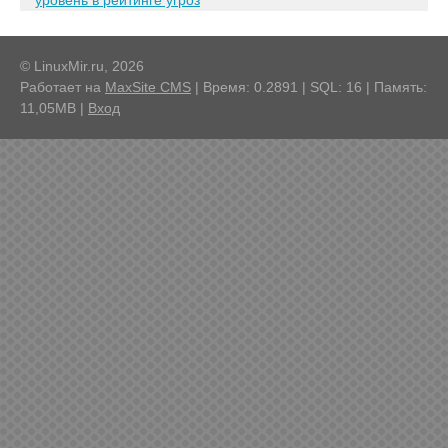
уровень в рейтинге угроз
© LinuxMir.ru, 2026
Работает на
MaxSite CMS
| Время: 0.2891 | SQL: 16 | Память:
11,05MB
|
Вход