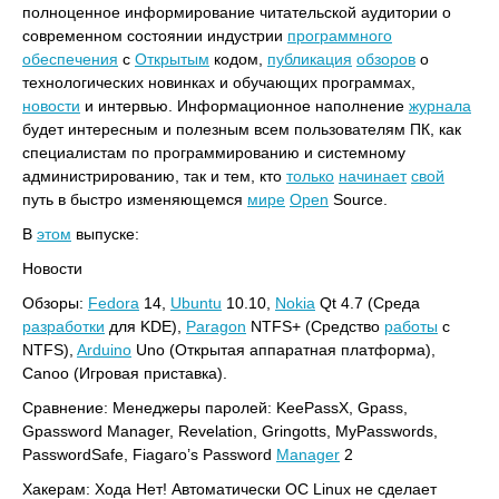
полноценное информирование читательской аудитории о
современном состоянии индустрии
программного
обеспечения
с
Открытым
кодом,
публикация
обзоров
о
технологических новинках и обучающих программах,
новости
и интервью. Информационное наполнение
журнала
будет интересным и полезным всем пользователям ПК, как
специалистам по программированию и системному
администрированию, так и тем, кто
только
начинает
свой
путь в быстро изменяющемся
мире
Open
Source.
В
этом
выпуске:
Новости
Обзоры:
Fedora
14,
Ubuntu
10.10,
Nokia
Qt 4.7 (Среда
разработки
для KDE),
Paragon
NTFS+ (Средство
работы
с
NTFS),
Arduino
Uno (Открытая аппаратная платформа),
Canoo (Игровая приставка).
Сравнение: Менеджеры паролей: KeePassX, Gpass,
Gpassword Manager, Revelation, Gringotts, MyPasswords,
PasswordSafe, Fiagaro’s Password
Manager
2
Хакерам: Хода Нет! Автоматически ОС Linux не сделает