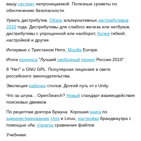
вашу
систему
непроницаемой. Полезные сроветы по
обеспечению безопасности.
Урвать дистрибутив.
Обзор
альтернативных
дистрибутивов
2010
года. Дистрибутивы для слабого железа или нетбуков,
дистрибутивы с упрощенной или наоборот,
более
гибкой,
настройкой и другие.
Интервью с Тристаном Нито,
Mozilla
Europe.
Итоги
конкурса
"Лучший
свободный
проект
России-2010"
8 "Нет" о GNU GPL. Популярная лицензия в свете
российского законодательства.
Эволюция
рабочих
столов. Долгий путь от к Unity.
Что за штука... OpenSearch?
Новый
стандарт взаимодействия
поисковых движков.
По рецептам доктора Брауна. Хорошая
книга
по
администрированию
Unix
и Linux,
настройка
брандмауэра с
помощью ufw,
утилиты
сравнения файлов
Учебники: