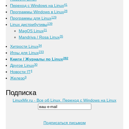
41
Переход с Windows на Linux
28
Программы Windows в Linux
129
Программы для Linux
139
Linux дистрибутивы
21
MagOS Linux
35
Mandriva / Rosa Linux
34
Хитрости Linux
233
Игры для Linux
282
Книги / Журналы по Linux
30
Другое Linux
4
Новости IT
9
Железо
Подписка
LinuxMir.ru - Все об Linux. Переход с Windows на Linux
Подписаться письмом