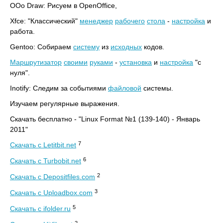
OOo Draw: Рисуем в OpenOffice,
Xfce: "Классический"
менеджер
рабочего
стола
-
настройка
и
работа.
Gentoo: Собираем
систему
из
исходных
кодов.
Маршрутизатор
своими
руками
-
установка
и
настройка
"с
нуля".
Inotify: Следим за событиями
файловой
системы.
Изучаем регулярные выражения.
Скачать бесплатно - "Linux Format №1 (139-140) - Январь
2011"
7
Скачать с Letitbit.net
6
Скачать с Turbobit.net
2
Скачать с Depositfiles.com
3
Скачать с Uploadbox.com
5
Скачать с ifolder.ru
2