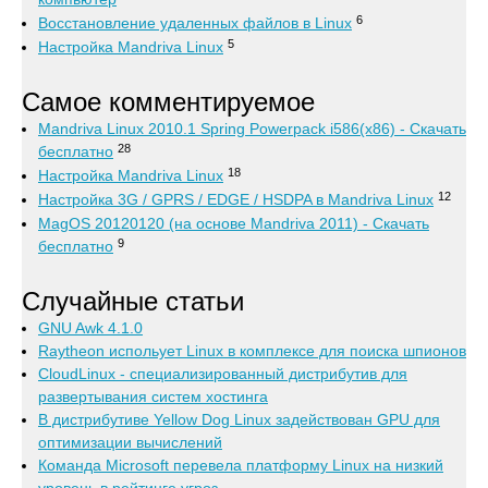
6
Восстановление удаленных файлов в Linux
5
Настройка Mandriva Linux
Самое комментируемое
Mandriva Linux 2010.1 Spring Powerpack i586(x86) - Скачать
28
бесплатно
18
Настройка Mandriva Linux
12
Настройка 3G / GPRS / EDGE / HSDPA в Mandriva Linux
MagOS 20120120 (на основе Mandriva 2011) - Скачать
9
бесплатно
Случайные статьи
GNU Awk 4.1.0
Raytheon испольует Linux в комплексе для поиска шпионов
CloudLinux - специализированный дистрибутив для
развертывания систем хостинга
В дистрибутиве Yellow Dog Linux задействован GPU для
оптимизации вычислений
Команда Microsoft перевела платформу Linux на низкий