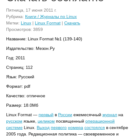
Пятница, 17 июня 2011 г.
Рубрика:
Книги / Журналы по Linux
Метки:
Linux
|
Linux Format
|
Скачать
Просмотров: 3859
Название: Linux Format №1 (139-140)
Издательство: Мезон.Ру
Год: 2011
Страниц: 112
Язык: Русский
Формат: pdf
Качество: отличное
Размер: 18.0Mб
Linux Format —
первый
в
России
ежемесячный
журнал
на
русском
языке,
целиком
посвященный
операционной
системе
Linux.
Выход
первого
номера
состоялся
в сентябре
2005 года. Редакционная политика — своевременное и