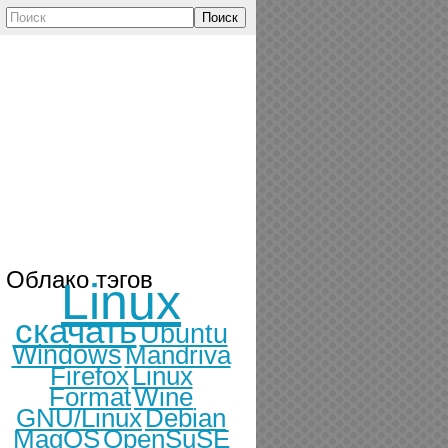
Поиск
Облако тэгов
Linux
скачать
Ubuntu
Windows
Mandriva
Firefox
Linux
Format
Wine
GNU/Linux
Debian
MagOS
OpenSuSE