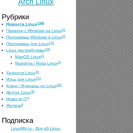
Arch Linux
Рубрики
1366
Новости Linux
41
Переход с Windows на Linux
28
Программы Windows в Linux
129
Программы для Linux
139
Linux дистрибутивы
21
MagOS Linux
35
Mandriva / Rosa Linux
34
Хитрости Linux
233
Игры для Linux
282
Книги / Журналы по Linux
30
Другое Linux
4
Новости IT
9
Железо
Подписка
LinuxMir.ru - Все об Linux.