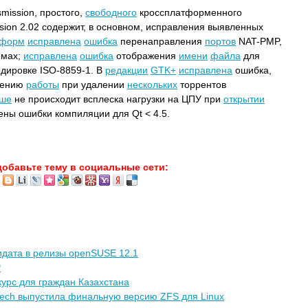
mission, простого,
свободного
кроссплатформенного
sion 2.02 содержит, в основном, исправления выявленных
тформ
исправлена
ошибка
перенаправления
портов
NAT-PMP,
емах;
исправлена
ошибка
отображения
имени
файла
для
дировке ISO-8859-1. В
редакции
GTK+
исправлена
ошибка,
шению
работы
при удалении
нескольких
торрентов
ьше
не происходит всплеска нагрузки на ЦПУ при
открытии
ены ошибки компиляции для Qt < 4.5.
добавьте тему в социальные сети:
идата в релизы openSUSE 12.1
P
курс для граждан Казахстана
tech выпустила финальную версию ZFS для Linux