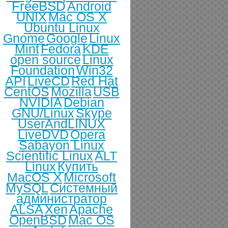
FreeBSD
Android
UNIX
Mac OS X
Ubuntu Linux
Gnome
Google
Linux
Mint
Fedora
KDE
open source
Linux
Foundation
Win32
API
LiveCD
Red Hat
CentOS
Mozilla
USB
NVIDIA
Debian
GNU/Linux
Skype
UserAndLINUX
LiveDVD
Opera
Sabayon Linux
Scientific Linux
ALT
Linux
Купить
MacOS X
Microsoft
MySQL
Системный
администратор
ALSA
Xen
Apache
OpenBSD
Mac OS