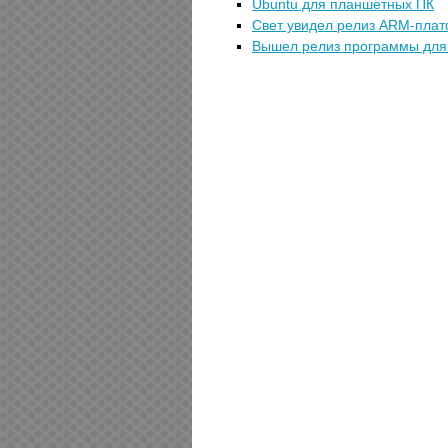
Ubuntu для планшетных ПК
Свет увидел релиз ARM-платф
Вышел релиз программы для 