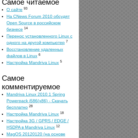
Самое читаемое
93
О сайте
На CNews Forum 2010 обсудят
Open Source в российском
14
бизнесе
Перенос установленного Linux с
7
одного на другой компьютер
Восстановление удаленных
6
файлов в Linux
5
Настройка Mandriva Linux
Самое
комментируемое
Mandriva Linux 2010.1 Spring
Powerpack i586(x86) - Скачать
28
бесплатно
18
Настройка Mandriva Linux
Настройка 3G / GPRS / EDGE /
12
HSDPA в Mandriva Linux
MagOS 20120120 (на основе