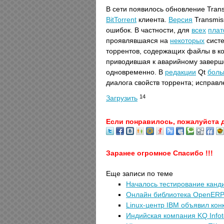
В сети появилось обновление Trans
BitTorrent
клиента.
Версия
Transmis
ошибок. В частности, для
всех
пла
проявлявшаяся на
некоторых
сист
торрентов, содержащих файлы в ко
приводившая к аварийному завер
одновременно. В
редакции
Qt
бол
диалога свойств торрента; исправл
14
Загрузить
Если понравилось, пожалуйста 
Заранее огромное Спасибо !!!
Еще записи по теме
Началось тестирование канд
Онлайн библиотека OpenER
Linux-центр IBM объявил кон
Индийская компания KQ Info