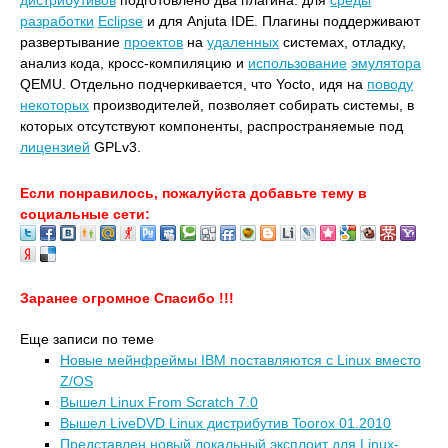
дистрибутивов
подготовлено два плагина: для
среды
разработки
Eclipse
и для Anjuta IDE. Плагины поддерживают
развертывание
проектов
на
удаленных
системах, отладку,
анализ кода, кросс-компиляцию и
использование
эмулятора
QEMU. Отдельно подчеркивается, что Yocto, идя на
поводу
некоторых
производителей, позволяет собирать системы, в
которых отсутствуют компоненты, распространяемые под
лицензией
GPLv3.
Если понравилось, пожалуйста добавьте тему в
социальные сети:
Заранее огромное Спасибо !!!
Еще записи по теме
Новые мейнфреймы IBM поставляются с Linux вместо
Z/OS
Вышел Linux From Scratch 7.0
Вышел LiveDVD Linux дистрибутив Toorox 01.2010
Представлен новый локальный эксплоит для Linux-