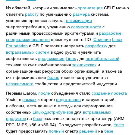
Из областей, которыми занималась
организация
CELF можно
отметить
работу
по уменьшению
размера
системы,
ускорению процесса запуска,
оптимизации
энергопотребления, улучшению
совместимости
с
различными процессорными архитектурами и
разработке
специализированного
промежуточного ПО.
Слияние
Linux
Foundation
и CELF позволит направить
разработку
для
встраиваемых
систем
в одно русло и увеличить
эффективность
продвижения
Linux
для
потребительской
техники за счет комбинирования
технических
и
организационных ресурсов обоих организаций, а также за
счет формирования
более
тесного сотрудничества
независимого
сообщества и представителей индустрии.
Первым шагом,
после
объединения стало
создание
проекта
Yocto, в
рамках
которого
подготовлен
инструментарий,
шаблоны, мета-данные и методы для формирования
собственных
Linux-дистрибутивов
для
встраиваемых
продуктов
на
базе
различных аппаратных архитектур (ARM,
PPC, MIPS, x86 и x86-64). По задумке разработчиков,
Yocto
будет предоставлять
полный
спектр
решений
на
базе