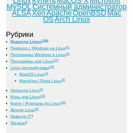
Linux
Купить
MacOS X
Microsoft
MySQL
Системный администратор
ALSA
Xen
Apache
OpenBSD
Mac
OS
Arch Linux
Рубрики
1366
Новости Linux
41
Переход с Windows на Linux
28
Программы Windows в Linux
129
Программы для Linux
139
Linux дистрибутивы
21
MagOS Linux
35
Mandriva / Rosa Linux
34
Хитрости Linux
233
Игры для Linux
282
Книги / Журналы по Linux
30
Другое Linux
4
Новости IT
9
Железо