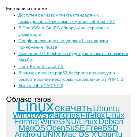
Еще записи по теме
Доступен релиз комплекта стандартных
низкоуровневых системных утилит util-linux 2.21
В OpenSSL и GnuPG обнаружены серьезные
уязвимости
Google прекращает поддержку Linux-версии
приложения Picasa
Компания LG Electronics будет участвовать в развитии
MeeGo
Linux From Scratch 7.2
В рамках проекта php52-backports произведено
бэкпортировние некоторых исправлений из PHP 5.3
Вышел LibreCAD 1.0.0
Облако тэгов
Linux
скачать
Ubuntu
Windows
Mandriva
Firefox
Linux
Format
Wine
GNU/Linux
Debian
MagOS
OpenSuSE
FreeBSD
Android
UNIX
Mac OS X
Ubuntu