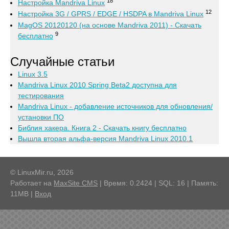
18
Настройка Mandriva Linux
12
Настройка 3G / GPRS / EDGE / HSDPA в Mandriva Linux
MagOS 20120120 (на основе Mandriva 2011) - Скачать
9
бесплатно
Случайные статьи
Linux 3.5
Mandriva Linux 2010 Spring Beta2 доступна для
тестирования
Mandriva Linux - добавление источников для обновления/
установки ПО
Библия хакера. Книга 2 - Скачать книгу бесплатно
Вышла вторая альфа-версия Mandriva Linux 2010.1
© LinuxMir.ru, 2026
Работает на
MaxSite CMS
| Время: 0.2424 | SQL: 16 | Память:
11MB
|
Вход