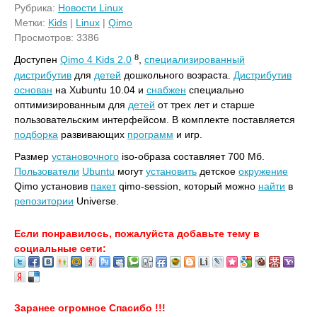
Рубрика:
Новости Linux
Метки:
Kids
|
Linux
|
Qimo
Просмотров: 3386
8
Доступен
Qimo 4 Kids 2.0
,
специализированный
дистрибутив
для
детей
дошкольного возраста.
Дистрибутив
основан
на Xubuntu 10.04 и
снабжен
специально
оптимизированным для
детей
от трех лет и старше
пользовательским интерфейсом. В комплекте поставляется
подборка
развивающих
программ
и игр.
Размер
установочного
iso-образа составляет 700 Мб.
Пользователи
Ubuntu
могут
установить
детское
окружение
Qimo установив
пакет
qimo-session, который можно
найти
в
репозитории
Universe.
Если понравилось, пожалуйста добавьте тему в
социальные сети:
Заранее огромное Спасибо !!!