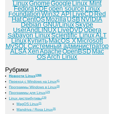
Linux
Gnome
Google
Linux Mint
Fedora
KDE
open source
Linux
Foundation
Win32 API
LiveCD
Red
Hat
CentOS
Mozilla
USB
NVIDIA
Debian GNU/Linux
Skype
UserAndLINUX
LiveDVD
Opera
Sabayon Linux
Scientific Linux
ALT
Linux
Купить
MacOS X
Microsoft
MySQL
Системный администратор
ALSA
Xen
Apache
OpenBSD
Mac
OS
Arch Linux
Рубрики
1366
Новости Linux
41
Переход с Windows на Linux
28
Программы Windows в Linux
129
Программы для Linux
139
Linux дистрибутивы
21
MagOS Linux
35
Mandriva / Rosa Linux