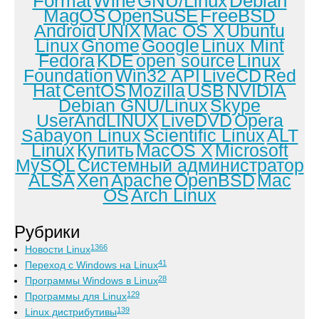
Format
Wine
GNU/Linux
Debian
MagOS
OpenSuSE
FreeBSD
Android
UNIX
Mac OS X
Ubuntu
Linux
Gnome
Google
Linux Mint
Fedora
KDE
open source
Linux
Foundation
Win32 API
LiveCD
Red
Hat
CentOS
Mozilla
USB
NVIDIA
Debian GNU/Linux
Skype
UserAndLINUX
LiveDVD
Opera
Sabayon Linux
Scientific Linux
ALT
Linux
Купить
MacOS X
Microsoft
MySQL
Системный администратор
ALSA
Xen
Apache
OpenBSD
Mac
OS
Arch Linux
Рубрики
1366
Новости Linux
41
Переход с Windows на Linux
28
Программы Windows в Linux
129
Программы для Linux
139
Linux дистрибутивы