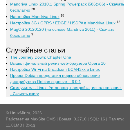
Mandriva Linux 2010.1 Spring Powerpack i586(x86) - Скачать
28
бесплатно
18
Настройка Mandriva Linux
12
Настройка 3G / GPRS / EDGE / HSDPA в Mandriva Linux
MagOS 20120120 (на основе Mandriva 2011) - Скачать
9
бесплатно
Случайные статьи
The Journey Down: Chapter One
Вышел финальный релиз web-браузера Opera 10
Настройка Wi-Fi на Broadcom BCM43xx в Linux
Проект Debian представил первое обновление
дистрибутива Debian squeeze – 6.0.1
Самоучитель Linux. Установка, настройка, использование.
- Скачать книгу
© LinuxMir.ru, 2026
Работает на
MaxSite CMS
| Время: 0.2710 | SQL: 16 | Память:
11,01MB
|
Вход