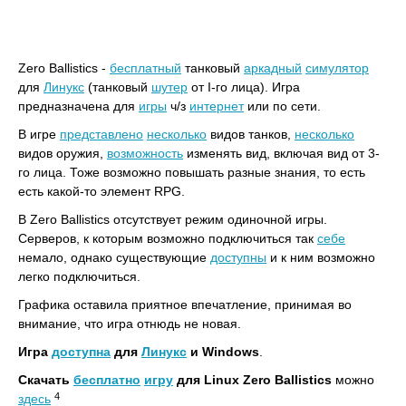
Zero Ballistics -
бесплатный
танковый
аркадный
симулятор
для
Линукс
(танковый
шутер
от I-го лица). Игра
предназначена для
игры
ч/з
интернет
или по сети.
В игре
представлено
несколько
видов танков,
несколько
видов оружия,
возможность
изменять вид, включая вид от 3-
го лица. Тоже возможно повышать разные знания, то есть
есть какой-то элемент RPG.
В Zero Ballistics отсутствует режим одиночной игры.
Серверов, к которым возможно подключиться так
себе
немало, однако существующие
доступны
и к ним возможно
легко подключиться.
Графика оставила приятное впечатление, принимая во
внимание, что игра отнюдь не новая.
Игра
доступна
для
Линукс
и Windows
.
Скачать
бесплатно
игру
для Linux Zero Ballistics
можно
4
здесь