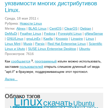
уязвимости многих дистрибутивов
Linux.
Среда, 18 мая 2011 г.
Рубрика:
Новости Linux
Метки:
Alinex
|
BLAG Linux
|
CentOS
|
ClearOS
|
Debian
|
DeMuDi
|
Feather Linux
|
Fedora
|
Foresight Linux
|
gNewSense
|
GNU/Linux
|
gnuLinEx
|
Kaella
|
Knoppix
|
Linspire
|
Linux
|
Linux Mint
|
Musix
|
Parsix
|
Red Hat Enterprise Linux
|
Scientific
Linux и Ututo
|
SUSE Linux Enterprise Desktop
|
Ubuntu
Просмотров: 7616
9
Как
сообщается
,
программный
изъян можно использовать,
заставив
пользователей
открыть слишком длинный url вида
"apt://" в браузере, поддерживающем этот протокол.
Далее...
Облако тэгов
Linux
скачать
Ubuntu