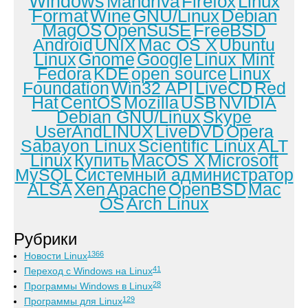
Windows
Mandriva
Firefox
Linux
Format
Wine
GNU/Linux
Debian
MagOS
OpenSuSE
FreeBSD
Android
UNIX
Mac OS X
Ubuntu
Linux
Gnome
Google
Linux Mint
Fedora
KDE
open source
Linux
Foundation
Win32 API
LiveCD
Red
Hat
CentOS
Mozilla
USB
NVIDIA
Debian GNU/Linux
Skype
UserAndLINUX
LiveDVD
Opera
Sabayon Linux
Scientific Linux
ALT
Linux
Купить
MacOS X
Microsoft
MySQL
Системный администратор
ALSA
Xen
Apache
OpenBSD
Mac
OS
Arch Linux
Рубрики
1366
Новости Linux
41
Переход с Windows на Linux
28
Программы Windows в Linux
129
Программы для Linux