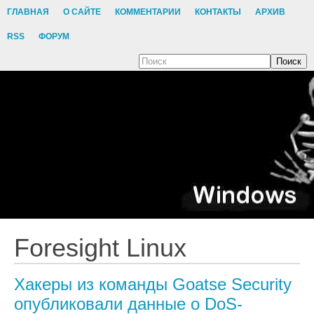
ГЛАВНАЯ
О САЙТЕ
КОММЕНТАРИИ
КОНТАКТЫ
АРХИВ
RSS
ФОРУМ
Поиск
Foresight Linux
Хакеры из команды Goatse Security
опубликовали данные о DoS-