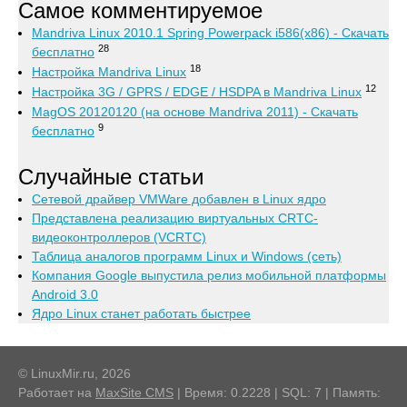
Самое комментируемое
Mandriva Linux 2010.1 Spring Powerpack i586(x86) - Скачать
28
бесплатно
18
Настройка Mandriva Linux
12
Настройка 3G / GPRS / EDGE / HSDPA в Mandriva Linux
MagOS 20120120 (на основе Mandriva 2011) - Скачать
9
бесплатно
Случайные статьи
Сетевой драйвер VMWare добавлен в Linux ядро
Представлена реализацию виртуальных CRTC-
видеоконтроллеров (VCRTC)
Таблица аналогов программ Linux и Windows (сеть)
Компания Google выпустила релиз мобильной платформы
Android 3.0
Ядро Linux станет работать быстрее
© LinuxMir.ru, 2026
Работает на
MaxSite CMS
| Время: 0.2228 | SQL: 7 | Память: