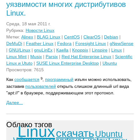
уязвимости многих дистрибутивов
Linux.
Среда, 18 мая 2011 г.
Рубрика:
Новости Linux
Метки:
Alinex
|
BLAG Linux
|
CentOS
|
ClearOS
|
Debian
|
DeMuDi
|
Feather Linux
|
Fedora
|
Foresight Linux
|
gNewSense
|
GNU/Linux
|
gnuLinEx
|
Kaella
|
Knoppix
|
Linspire
|
Linux
|
Linux Mint
|
Musix
|
Parsix
|
Red Hat Enterprise Linux
|
Scientific
Linux и Ututo
|
SUSE Linux Enterprise Desktop
|
Ubuntu
Просмотров: 7615
9
Как
сообщается
,
программный
изъян можно использовать,
заставив
пользователей
открыть слишком длинный url вида
"apt://" в браузере, поддерживающем этот протокол.
Далее...
Облако тэгов
Linux
скачать
Ubuntu