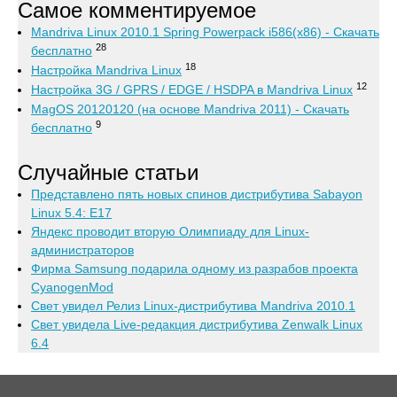
Самое комментируемое
Mandriva Linux 2010.1 Spring Powerpack i586(x86) - Скачать
28
бесплатно
18
Настройка Mandriva Linux
12
Настройка 3G / GPRS / EDGE / HSDPA в Mandriva Linux
MagOS 20120120 (на основе Mandriva 2011) - Скачать
9
бесплатно
Случайные статьи
Представлено пять новых спинов дистрибутива Sabayon
Linux 5.4: E17
Яндекс проводит вторую Олимпиаду для Linux-
администраторов
Фирма Samsung подарила одному из разрабов проекта
CyanogenMod
Свет увидел Релиз Linux-дистрибутива Mandriva 2010.1
Свет увидела Live-редакция дистрибутива Zenwalk Linux
6.4