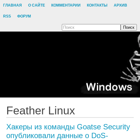
ГЛАВНАЯ
О САЙТЕ
КОММЕНТАРИИ
КОНТАКТЫ
АРХИВ
RSS
ФОРУМ
Поиск
Feather Linux
Хакеры из команды Goatse Security
опубликовали данные о DoS-