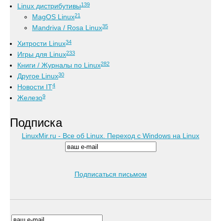
139
Linux дистрибутивы
21
MagOS Linux
35
Mandriva / Rosa Linux
34
Хитрости Linux
233
Игры для Linux
282
Книги / Журналы по Linux
30
Другое Linux
4
Новости IT
9
Железо
Подписка
LinuxMir.ru - Все об Linux. Переход с Windows на Linux
Подписаться письмом