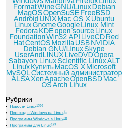
Windows
Mandriva
Firefox
Linux
Format
Wine
GNU/Linux
Debian
MagOS
OpenSuSE
FreeBSD
Android
UNIX
Mac OS X
Ubuntu
Linux
Gnome
Google
Linux Mint
Fedora
KDE
open source
Linux
Foundation
Win32 API
LiveCD
Red
Hat
CentOS
Mozilla
USB
NVIDIA
Debian GNU/Linux
Skype
UserAndLINUX
LiveDVD
Opera
Sabayon Linux
Scientific Linux
ALT
Linux
Купить
MacOS X
Microsoft
MySQL
Системный администратор
ALSA
Xen
Apache
OpenBSD
Mac
OS
Arch Linux
Рубрики
1366
Новости Linux
41
Переход с Windows на Linux
28
Программы Windows в Linux
129
Программы для Linux