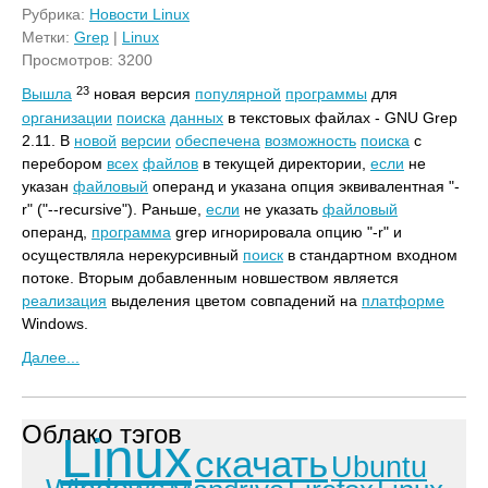
Рубрика:
Новости Linux
Метки:
Grep
|
Linux
Просмотров: 3200
23
Вышла
новая версия
популярной
программы
для
организации
поиска
данных
в текстовых файлах - GNU Grep
2.11. В
новой
версии
обеспечена
возможность
поиска
с
перебором
всех
файлов
в текущей директории,
если
не
указан
файловый
операнд и указана опция эквивалентная "-
r" ("--recursive"). Раньше,
если
не указать
файловый
операнд,
программа
grep игнорировала опцию "-r" и
осуществляла нерекурсивный
поиск
в стандартном входном
потоке. Вторым добавленным новшеством является
реализация
выделения цветом совпадений на
платформе
Windows.
Далее...
Облако тэгов
Linux
скачать
Ubuntu