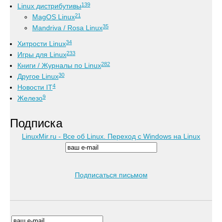
139
Linux дистрибутивы
21
MagOS Linux
35
Mandriva / Rosa Linux
34
Хитрости Linux
233
Игры для Linux
282
Книги / Журналы по Linux
30
Другое Linux
4
Новости IT
9
Железо
Подписка
LinuxMir.ru - Все об Linux. Переход с Windows на Linux
Подписаться письмом