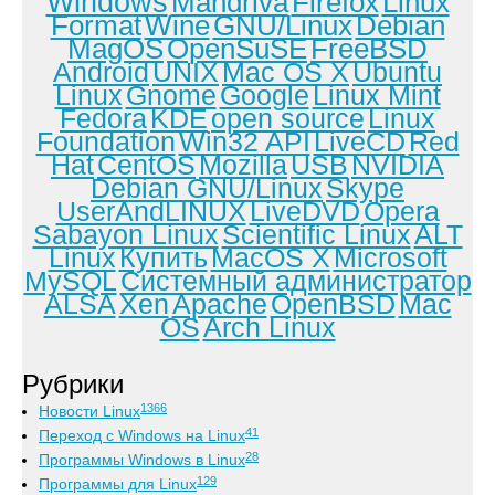
Windows
Mandriva
Firefox
Linux
Format
Wine
GNU/Linux
Debian
MagOS
OpenSuSE
FreeBSD
Android
UNIX
Mac OS X
Ubuntu
Linux
Gnome
Google
Linux Mint
Fedora
KDE
open source
Linux
Foundation
Win32 API
LiveCD
Red
Hat
CentOS
Mozilla
USB
NVIDIA
Debian GNU/Linux
Skype
UserAndLINUX
LiveDVD
Opera
Sabayon Linux
Scientific Linux
ALT
Linux
Купить
MacOS X
Microsoft
MySQL
Системный администратор
ALSA
Xen
Apache
OpenBSD
Mac
OS
Arch Linux
Рубрики
1366
Новости Linux
41
Переход с Windows на Linux
28
Программы Windows в Linux
129
Программы для Linux