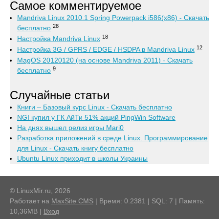
Самое комментируемое
Mandriva Linux 2010.1 Spring Powerpack i586(x86) - Скачать
28
бесплатно
18
Настройка Mandriva Linux
12
Настройка 3G / GPRS / EDGE / HSDPA в Mandriva Linux
MagOS 20120120 (на основе Mandriva 2011) - Скачать
9
бесплатно
Случайные статьи
Книги – Базовый курс Linux - Скачать бесплатно
NGI купил у ГК АйТи 51% акций PingWin Software
На днях вышел релиз игры Mari0
Разработка приложений в среде Linux. Программирование
для Linux - Скачать книгу бесплатно
Ubuntu Linux приходит в школы Украины
© LinuxMir.ru, 2026
Работает на
MaxSite CMS
| Время: 0.2381 | SQL: 7 | Память:
10,36MB
|
Вход