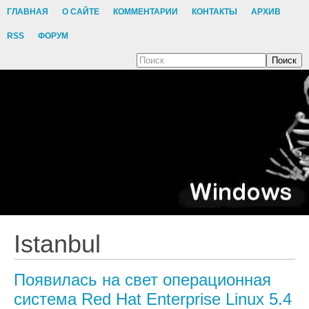
ГЛАВНАЯ
О САЙТЕ
КОММЕНТАРИИ
КОНТАКТЫ
АРХИВ
RSS
ФОРУМ
Поиск
Istanbul
Появилась на свет операционная
система Red Hat Enterprise Linux 5.4