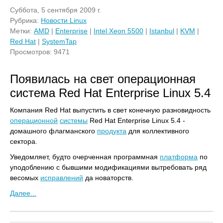
Суббота, 5 сентября 2009 г.
Рубрика:
Новости Linux
Метки:
AMD
|
Enterprise
|
Intel Xeon 5500
|
Istanbul
|
KVM
|
Red Hat
|
SystemTap
Просмотров: 9471
Появилась на свет операционная
система Red Hat Enterprise Linux 5.4
Компания Red Hat выпустить в свет конечную разновидность
операционной
системы
Red Hat Enterprise Linux 5.4 -
домашного флагманского
продукта
для коллективного
сектора.
Уведомляет, будто очерченная программная
платформа
по
уподоблению с бывшими модификациями вытребовать ряд
весомых
исправлений
да новаторств.
Далее...