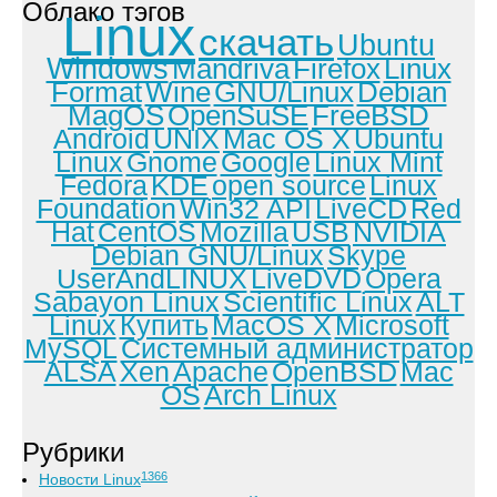
Облако тэгов
Linux
скачать
Ubuntu
Windows
Mandriva
Firefox
Linux
Format
Wine
GNU/Linux
Debian
MagOS
OpenSuSE
FreeBSD
Android
UNIX
Mac OS X
Ubuntu
Linux
Gnome
Google
Linux Mint
Fedora
KDE
open source
Linux
Foundation
Win32 API
LiveCD
Red
Hat
CentOS
Mozilla
USB
NVIDIA
Debian GNU/Linux
Skype
UserAndLINUX
LiveDVD
Opera
Sabayon Linux
Scientific Linux
ALT
Linux
Купить
MacOS X
Microsoft
MySQL
Системный администратор
ALSA
Xen
Apache
OpenBSD
Mac
OS
Arch Linux
Рубрики
1366
Новости Linux