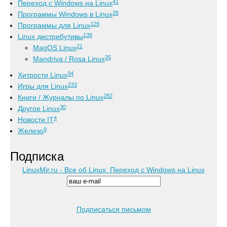
41
Переход с Windows на Linux
28
Программы Windows в Linux
129
Программы для Linux
139
Linux дистрибутивы
21
MagOS Linux
35
Mandriva / Rosa Linux
34
Хитрости Linux
233
Игры для Linux
282
Книги / Журналы по Linux
30
Другое Linux
4
Новости IT
9
Железо
Подписка
LinuxMir.ru - Все об Linux. Переход с Windows на Linux
Подписаться письмом