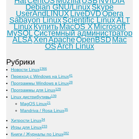
Hat
CentOS
Mozilla
USB
NVIDIA
Debian GNU/Linux
Skype
UserAndLINUX
LiveDVD
Opera
Sabayon Linux
Scientific Linux
ALT
Linux
Купить
MacOS X
Microsoft
MySQL
Системный администратор
ALSA
Xen
Apache
OpenBSD
Mac
OS
Arch Linux
Рубрики
1366
Новости Linux
41
Переход с Windows на Linux
28
Программы Windows в Linux
129
Программы для Linux
139
Linux дистрибутивы
21
MagOS Linux
35
Mandriva / Rosa Linux
34
Хитрости Linux
233
Игры для Linux
282
Книги / Журналы по Linux