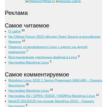
Реклама
Самое читаемое
93
О сайте
На CNews Forum 2010 обсудят Open Source в российском
14
бизнесе
Перенос установленного Linux с одного на другой
7
компьютер
6
Восстановление удаленных файлов в Linux
5
Настройка Mandriva Linux
Самое комментируемое
Mandriva Linux 2010.1 Spring Powerpack i586(x86) - Скачать
28
бесплатно
18
Настройка Mandriva Linux
12
Настройка 3G / GPRS / EDGE / HSDPA в Mandriva Linux
MagOS 20120120 (на основе Mandriva 2011) - Скачать
9
бесплатно