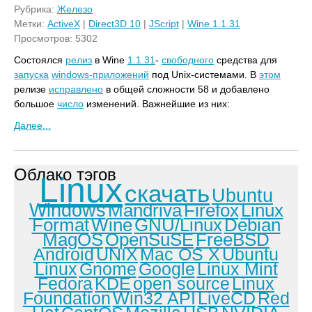
Рубрика:
Железо
Метки:
ActiveX
|
Direct3D 10
|
JScript
|
Wine 1.1.31
Просмотров: 5302
Состоялся
релиз
в Wine
1.1.31
-
свободного
средства для
запуска
windows-приложений
под Unix-системами. В
этом
релизе
исправлено
в общей сложности 58 и добавлено
большое
число
изменений. Важнейшие из них:
Далее...
Облако тэгов
Linux
скачать
Ubuntu
Windows
Mandriva
Firefox
Linux
Format
Wine
GNU/Linux
Debian
MagOS
OpenSuSE
FreeBSD
Android
UNIX
Mac OS X
Ubuntu
Linux
Gnome
Google
Linux Mint
Fedora
KDE
open source
Linux
Foundation
Win32 API
LiveCD
Red