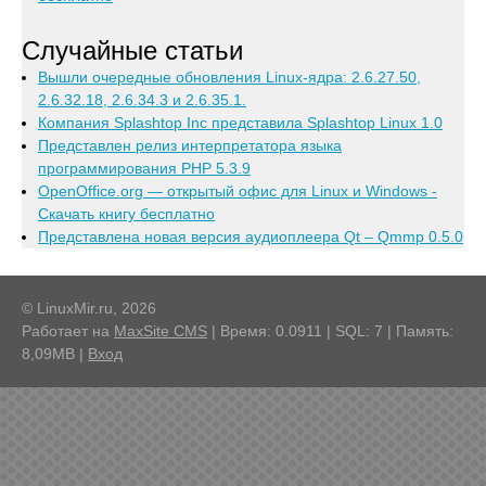
Случайные статьи
Вышли очередные обновления Linux-ядра: 2.6.27.50,
2.6.32.18, 2.6.34.3 и 2.6.35.1.
Компания Splashtop Inc представила Splashtop Linux 1.0
Представлен релиз интерпретатора языка
программирования PHP 5.3.9
OpenOffice.org — открытый офис для Linux и Windows -
Скачать книгу бесплатно
Представлена новая версия аудиоплеера Qt – Qmmp 0.5.0
© LinuxMir.ru, 2026
Работает на
MaxSite CMS
| Время: 0.0911 | SQL: 7 | Память:
8,09MB
|
Вход