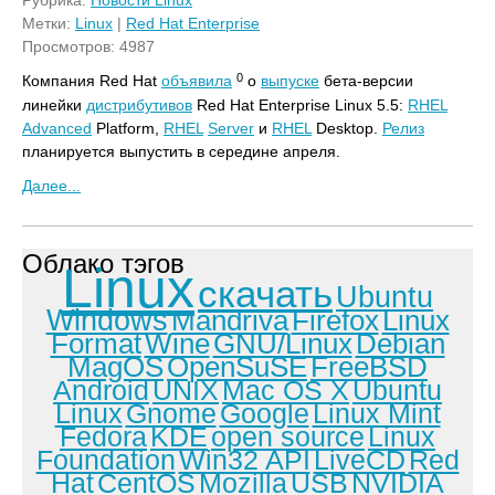
Рубрика:
Новости Linux
Метки:
Linux
|
Red Hat Enterprise
Просмотров: 4987
0
Компания Red Hat
объявила
о
выпуске
бета-версии
линейки
дистрибутивов
Red Hat Enterprise Linux 5.5:
RHEL
Advanced
Platform,
RHEL
Server
и
RHEL
Desktop.
Релиз
планируется выпустить в середине апреля.
Далее...
Облако тэгов
Linux
скачать
Ubuntu
Windows
Mandriva
Firefox
Linux
Format
Wine
GNU/Linux
Debian
MagOS
OpenSuSE
FreeBSD
Android
UNIX
Mac OS X
Ubuntu
Linux
Gnome
Google
Linux Mint
Fedora
KDE
open source
Linux
Foundation
Win32 API
LiveCD
Red
Hat
CentOS
Mozilla
USB
NVIDIA