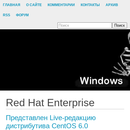
ГЛАВНАЯ
О САЙТЕ
КОММЕНТАРИИ
КОНТАКТЫ
АРХИВ
RSS
ФОРУМ
Поиск
Red Hat Enterprise
Представлен Live-редакцию
дистрибутива CentOS 6.0