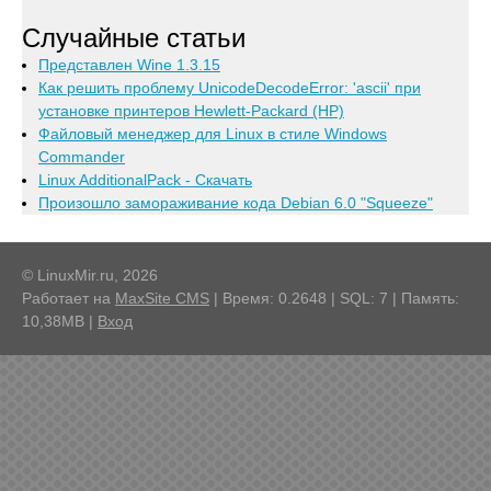
Случайные статьи
Представлен Wine 1.3.15
Как решить проблему UnicodeDecodeError: 'ascii' при
установке принтеров Hewlett-Packard (HP)
Файловый менеджер для Linux в стиле Windows
Commander
Linux AdditionalPack - Скачать
Произошло замораживание кода Debian 6.0 "Squeeze"
© LinuxMir.ru, 2026
Работает на
MaxSite CMS
| Время: 0.2648 | SQL: 7 | Память:
10,38MB
|
Вход