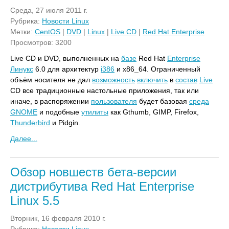
Среда, 27 июля 2011 г.
Рубрика:
Новости Linux
Метки:
CentOS
|
DVD
|
Linux
|
Live CD
|
Red Hat Enterprise
Просмотров: 3200
Live CD и DVD, выполненных на
базе
Red Hat
Enterprise
Линукс
6.0 для архитектур
i386
и x86_64. Ограниченный
объём носителя не дал
возможность
включить
в
состав
Live
CD все традиционные настольные приложения, так или
иначе, в распоряжении
пользователя
будет базовая
среда
GNOME
и подобные
утилиты
как Gthumb, GIMP, Firefox,
Thunderbird
и Pidgin.
Далее...
Обзор новшеств бета-версии
дистрибутива Red Hat Enterprise
Linux 5.5
Вторник, 16 февраля 2010 г.