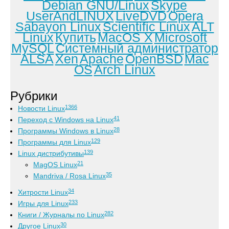
Debian GNU/Linux
Skype
UserAndLINUX
LiveDVD
Opera
Sabayon Linux
Scientific Linux
ALT
Linux
Купить
MacOS X
Microsoft
MySQL
Системный администратор
ALSA
Xen
Apache
OpenBSD
Mac
OS
Arch Linux
Рубрики
1366
Новости Linux
41
Переход с Windows на Linux
28
Программы Windows в Linux
129
Программы для Linux
139
Linux дистрибутивы
21
MagOS Linux
35
Mandriva / Rosa Linux
34
Хитрости Linux
233
Игры для Linux
282
Книги / Журналы по Linux
30
Другое Linux