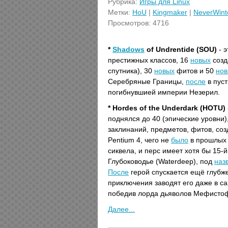
Рубрика:
Игры для Linux
Метки:
HoU
|
Kingmaker
|
NeverWint
Просмотров: 4716
*
Shadows
of Undrentide (SOU)
- 
престижных классов, 16
новых
созд
спутника), 30
новых
фитов и 50
нов
Серебряные Границы,
после
в пуст
погибнувшией империи Незерил.
* Hordes of the Underdark (HOTU)
поднялся до 40 (эпические уровни)
заклинаний, предметов, фитов, со
Pentium 4, чего не
было
в прошлых 
сиквела, и перс имеет хотя бы 15-й
Глубоководье (Waterdeep), под
наз
После
герой спускается ещё глубже
приключения заводят его даже в са
победив лорда дьяволов Мефисто
Далее...