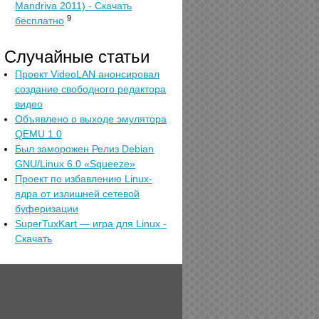
Mandriva 2011) - Скачать
9
бесплатно
Случайные статьи
Проект VideoLAN анонсировал
создание свободного редактора
видео
Объявлено о выходе эмулятора
QEMU 1.0
Был заморожен Релиз Debian
GNU/Linux 6.0 «Squeeze»
Проект по избавлению Linux-
ядра от излишней сетевой
буферизации
SuperTuxKart — игра для Linux -
Скачать