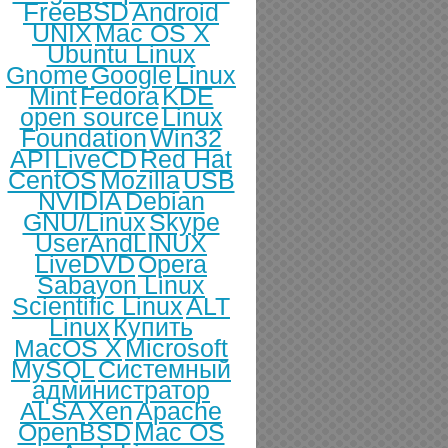
FreeBSD
Android
UNIX
Mac OS X
Ubuntu Linux
Gnome
Google
Linux
Mint
Fedora
KDE
open source
Linux
Foundation
Win32
API
LiveCD
Red Hat
CentOS
Mozilla
USB
NVIDIA
Debian
GNU/Linux
Skype
UserAndLINUX
LiveDVD
Opera
Sabayon Linux
Scientific Linux
ALT
Linux
Купить
MacOS X
Microsoft
MySQL
Системный
администратор
ALSA
Xen
Apache
OpenBSD
Mac OS