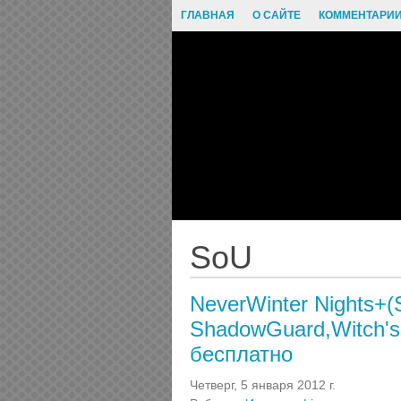
ГЛАВНАЯ
О САЙТЕ
КОММЕНТАРИ
SoU
NeverWinter Nights+(
ShadowGuard,Witch's 
бесплатно
Четверг, 5 января 2012 г.