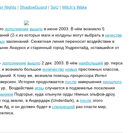
er Nights
|
ShadowGuard
|
SoU
|
Witch's Wake
это
дополнение
вышло
в июне 2003. В нём возникло 5
аний (2-х из которых маги и колдуны могут выбрать в
качестве
ых
заклинаний. Сюжетная линия переносит воздействие в
ыню Анаурох и старинный город Ундрентайд, оставшийся от
-
дополнение
вышло
2 дек. 2003. В нём
наибольший
ур. перса
, и возникло большое
количество
новых
престижных классов,
зданий. К тому же, возникла помощь процессора Интел
версиях. История продолжается
после
завершения
прошлого
 ур.. Воздействие
игры
случается в подземелье поселения
ванием
Подгорье, куда хлынули орды тёмных эльфов-дроу.
 под землю, в Андердарк (Underdark), а
после
этого
м Ад, и он должен будет в
следующий
раз спасти мир,
фелиса.