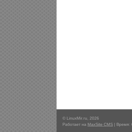
© LinuxMir.ru, 2026
Работает на
MaxSite CMS
| Время: 