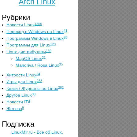
Arch Linux
Рубрики
1366
Новости Linux
41
Переход с Windows на Linux
28
Программы Windows в Linux
129
Программы для Linux
139
Linux дистрибутивы
21
MagOS Linux
35
Mandriva / Rosa Linux
34
Хитрости Linux
233
Игры для Linux
282
Книги / Журналы по Linux
30
Другое Linux
4
Новости IT
9
Железо
Подписка
LinuxMir.ru - Все об Linux.