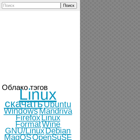
Поиск
Облако тэгов
Linux
скачать
Ubuntu
Windows
Mandriva
Firefox
Linux
Format
Wine
GNU/Linux
Debian
MagOS
OpenSuSE