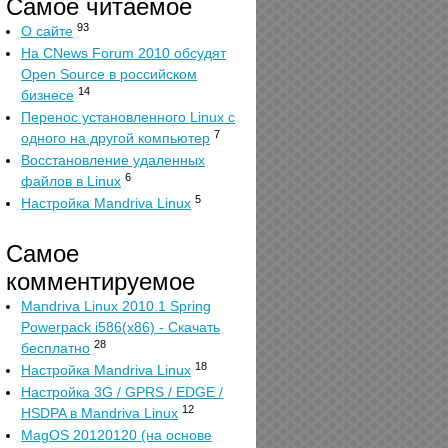
Самое читаемое
93
О сайте
На CNews Forum 2010 обсудят
Open Source в российском
14
бизнесе
Перенос установленного Linux с
7
одного на другой компьютер
Восстановление удаленных
6
файлов в Linux
5
Настройка Mandriva Linux
Самое
комментируемое
Mandriva Linux 2010.1 Spring
Powerpack i586(x86) - Скачать
28
бесплатно
18
Настройка Mandriva Linux
Настройка 3G / GPRS / EDGE /
12
HSDPA в Mandriva Linux
MagOS 20120120 (на основе