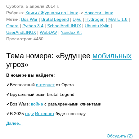
Суббота, 5 апреля 2014 г.
Рубрика:
Книги / Журналы по Linux
->
Новости Linux
Метки:
Bos War
|
Brutal Legend
|
DjVu
|
Hydrogen
|
MATE 1.8
|
Opera
|
Python 3.4
|
SchoolAndLINUX
|
Ubuntu Kylin
|
UserAndLINUX
|
WebDAV
|
Yandex.Kit
Просмотров: 4480
Тема номера: «Будущее
мобильных
угроз»
В номере вы найдете:
✔Бесплатный
интернет
от Opera
✔Брутальный экшн Brutal Legend
✔Bos Wars:
война
с разъяренными клиентами
✔В 2025
году
Интернет
будет повсюду
Далее...
Обсудить (2)