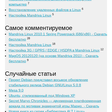
7
компьютер
6
Восстановление удаленных файлов в Linux
5
Настройка Mandriva Linux
Самое комментируемое
Mandriva Linux 2010.1 Spring Powerpack i586(x86) - Скачать
28
бесплатно
18
Настройка Mandriva Linux
12
Настройка 3G / GPRS / EDGE / HSDPA в Mandriva Linux
MagOS 20120120 (на основе Mandriva 2011) - Скачать
9
бесплатно
Случайные статьи
Проект Debian представил восьмое обновление
стабильного релиза Debian GNU/Linux 5.0.8
Mesa 9.0
Ubuntu, стилизованный под Windows XP
Secret Maryo Chronicles — двухмерная платформенная
аркада по мотивам знаменитой игры Марио. - Скачать
Новая книга из серии «Библиотека ALT Linux»