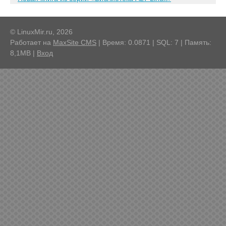
© LinuxMir.ru, 2026
Работает на
MaxSite CMS
| Время: 0.0871 | SQL: 7 | Память:
8,1MB
|
Вход