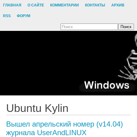
ГЛАВНАЯ
О САЙТЕ
КОММЕНТАРИИ
КОНТАКТЫ
АРХИВ
RSS
ФОРУМ
Поиск
Ubuntu Kylin
Вышел апрельский номер (v14.04)
журнала UserAndLINUX