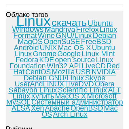
Облако тэгов
Linux
скачать
Ubuntu
Windows
Mandriva
Firefox
Linux
Format
Wine
GNU/Linux
Debian
MagOS
OpenSuSE
FreeBSD
Android
UNIX
Mac OS X
Ubuntu
Linux
Gnome
Google
Linux Mint
Fedora
KDE
open source
Linux
Foundation
Win32 API
LiveCD
Red
Hat
CentOS
Mozilla
USB
NVIDIA
Debian GNU/Linux
Skype
UserAndLINUX
LiveDVD
Opera
Sabayon Linux
Scientific Linux
ALT
Linux
Купить
MacOS X
Microsoft
MySQL
Системный администратор
ALSA
Xen
Apache
OpenBSD
Mac
OS
Arch Linux
Рубрики