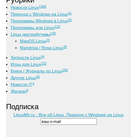
1366
Новости Linux
41
Переход с Windows на Linux
28
Программы Windows в Linux
129
Программы для Linux
139
Linux дистрибутивы
21
MagOS Linux
35
Mandriva / Rosa Linux
34
Хитрости Linux
233
Игры для Linux
282
Книги / Журналы по Linux
30
Другое Linux
4
Новости IT
9
Железо
Подписка
LinuxMir.ru - Все об Linux. Переход с Windows на Linux