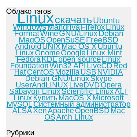
Облако тэгов
Linux
скачать
Ubuntu
Windows
Mandriva
Firefox
Linux
Format
Wine
GNU/Linux
Debian
MagOS
OpenSuSE
FreeBSD
Android
UNIX
Mac OS X
Ubuntu
Linux
Gnome
Google
Linux Mint
Fedora
KDE
open source
Linux
Foundation
Win32 API
LiveCD
Red
Hat
CentOS
Mozilla
USB
NVIDIA
Debian GNU/Linux
Skype
UserAndLINUX
LiveDVD
Opera
Sabayon Linux
Scientific Linux
ALT
Linux
Купить
MacOS X
Microsoft
MySQL
Системный администратор
ALSA
Xen
Apache
OpenBSD
Mac
OS
Arch Linux
Рубрики