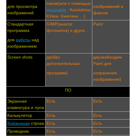
папке(или с помощью
для просмотра
изображений и
программ
: Kuickshow,
изображений
факсов
KView, Gweniew, ...)
Стандартная
GIMP(аналог
Paint
программа
фотошопа) и друге...
для
работы
над
изображением
Screen shots
да(без
да(необходим
дополнительных
Paint для
программ)
сохранения
изображения)
ПО
Экранная
Есть
Есть
клавиатура и лупа
Калькулятор
Есть
Есть
Командная
строка
Есть
Есть
Проводник
Есть
Есть