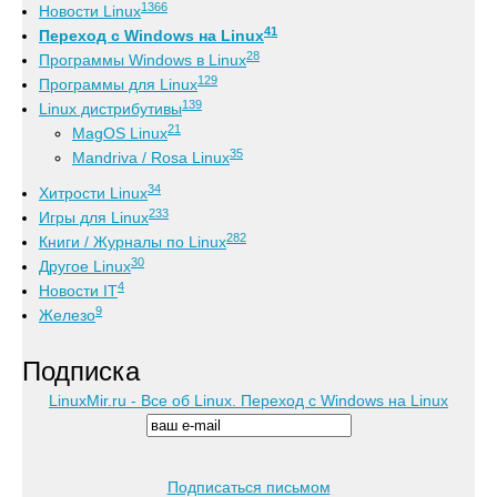
1366
Новости Linux
41
Переход с Windows на Linux
28
Программы Windows в Linux
129
Программы для Linux
139
Linux дистрибутивы
21
MagOS Linux
35
Mandriva / Rosa Linux
34
Хитрости Linux
233
Игры для Linux
282
Книги / Журналы по Linux
30
Другое Linux
4
Новости IT
9
Железо
Подписка
LinuxMir.ru - Все об Linux. Переход с Windows на Linux
Подписаться письмом