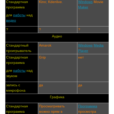
Стандартная
Kino; Kdenlive.
Windows
Movie
программа
Maker
для
работы
над
видео
?
?
?
Аудео
Стандартный
Amarok
Windows
Media
проигрыватель
Player
Стандартная
Grip
нет
программа
для
работы
над
звуком
запись с
да
да
микрофона
Графика
Стандартная
Просматривать
Программа
программа
можно прям в
просмотра