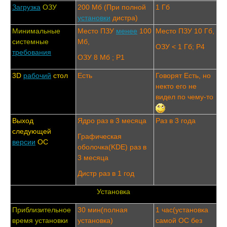
Загрузка
ОЗУ
200 Мб (При полной
1 Гб
установки
дистра)
Минимальные
Место ПЗУ
менее
100
Место ПЗУ 10 Гб,
системные
Мб,
ОЗУ < 1 Гб; P4
требования
ОЗУ 8 Мб ; P1
3D
рабочий
стол
Есть
Говорят Есть, но
некто его не
видел по чему-то
Выход
Ядро раз в 3 месяца
Раз в 3 года
следующей
Графическая
версии
ОС
оболочка(KDE) раз в
3 месяца
Дистр раз в 1 год
Установка
Приблизительное
30 мин(полная
1 час(установка
время установки
установка)
самой ОС без