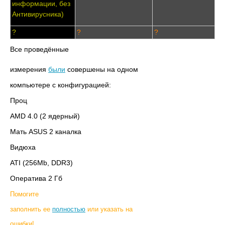
информации, без
Антивирусника
)
?
?
?
Все проведённые
измерения
были
совершены на одном
компьютере с конфигурацией:
Проц
AMD 4.0 (2 ядерный)
Мать ASUS 2 каналка
Видюха
ATI (256Mb, DDR3)
Оператива 2 Гб
Помогите
заполнить ее
полностью
или указать на
ошибки!