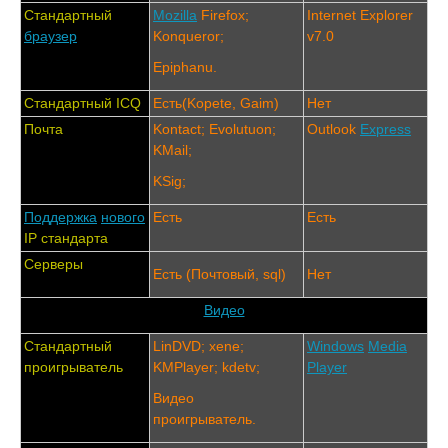
Стандартный
Mozilla
Firefox;
Internet Explorer
браузер
Konqueror;
v7.0
Epiphanu.
Стандартный ICQ
Есть(Kopete, Gaim)
Нет
Почта
Kontact; Evolutuon;
Outlook
Express
KMail;
KSig;
Поддержка
нового
Есть
Есть
IP стандарта
Серверы
Есть (Почтовый, sql)
Нет
Видео
Стандартный
LinDVD; xene;
Windows
Media
проигрыватель
KMPlayer; kdetv;
Player
Видео
проигрыватель.