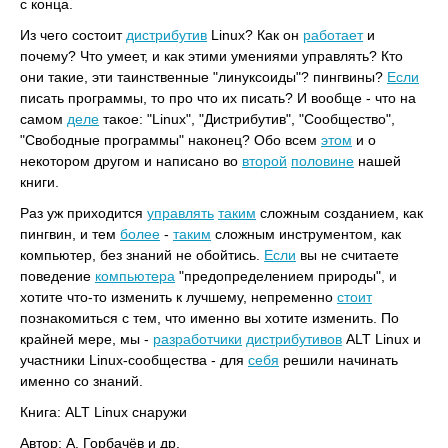
с конца.
Из чего состоит
дистрибутив
Linux? Как он
работает
и
почему? Что умеет, и как этими умениями управлять? Кто
они такие, эти таинственные "линуксоиды"? пингвины?
Если
писать программы, то про что их писать? И вообще - что на
самом
деле
такое: "Linux", "Дистрибутив", "Сообщество",
"Свободные программы" наконец? Обо всем
этом
и о
некотором другом и написано во
второй
половине
нашей
книги.
Раз уж приходится
управлять
таким
сложным созданием, как
пингвин, и тем
более
-
таким
сложным инструментом, как
компьютер, без знаний не обойтись.
Если
вы не считаете
поведение
компьютера
"предопределением природы", и
хотите что-то изменить к лучшему, непременно
стоит
познакомиться с тем, что именно вы хотите изменить. По
крайней мере, мы -
разработчики
дистрибутивов
ALT Linux и
участники Linux-сообщества - для
себя
решили начинать
именно со знаний.
Книга: ALT Linux снаружи
Автор: А. Горбачёв и др.