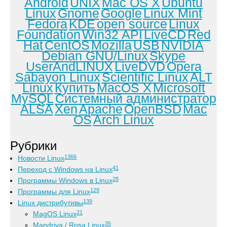
Android
UNIX
Mac OS X
Ubuntu
Linux
Gnome
Google
Linux Mint
Fedora
KDE
open source
Linux
Foundation
Win32 API
LiveCD
Red
Hat
CentOS
Mozilla
USB
NVIDIA
Debian GNU/Linux
Skype
UserAndLINUX
LiveDVD
Opera
Sabayon Linux
Scientific Linux
ALT
Linux
Купить
MacOS X
Microsoft
MySQL
Системный администратор
ALSA
Xen
Apache
OpenBSD
Mac
OS
Arch Linux
Рубрики
1366
Новости Linux
41
Переход с Windows на Linux
28
Программы Windows в Linux
129
Программы для Linux
139
Linux дистрибутивы
21
MagOS Linux
35
Mandriva / Rosa Linux