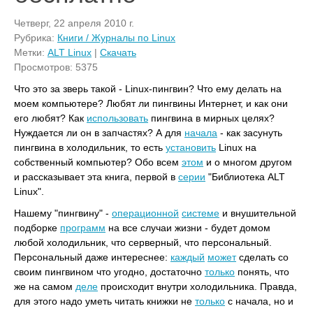
Четверг, 22 апреля 2010 г.
Рубрика:
Книги / Журналы по Linux
Метки:
ALT Linux
|
Скачать
Просмотров: 5375
Что это за зверь такой - Linux-пингвин? Что ему делать на
моем компьютере? Любят ли пингвины Интернет, и как они
его любят? Как
использовать
пингвина в мирных целях?
Нуждается ли он в запчастях? А для
начала
- как засунуть
пингвина в холодильник, то есть
установить
Linux на
собственный компьютер? Обо всем
этом
и о многом другом
и рассказывает эта книга, первой в
серии
"Библиотека ALT
Linux".
Нашему "пингвину" -
операционной
системе
и внушительной
подборке
программ
на все случаи жизни - будет домом
любой холодильник, что серверный, что персональный.
Персональный даже интереснее:
каждый
может
сделать со
своим пингвином что угодно, достаточно
только
понять, что
же на самом
деле
происходит внутри холодильника. Правда,
для этого надо уметь читать книжки не
только
с начала, но и