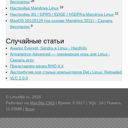
28
бесплатно
18
Настройка Mandriva Linux
12
Настройка 3G / GPRS / EDGE / HSDPA в Mandriva Linux
MagOS 20120120 (на основе Mandriva 2011) - Скачать
9
бесплатно
Случайные статьи
Аналог Everest, Sandra в Linux - HardInfo
Armagetron Advanced — трехмерная игра для Linux -
Скачать игру
Представлен релиз RHQ 4.4
Дистрибутив для старых компьютеров DeLi Linux: Reloaded
VLC 2.0.0
© LinuxMir.ru, 2026
Работает на
MaxSite CMS
| Время: 0.2617 | SQL: 16 | Память:
11,03MB
|
Вход