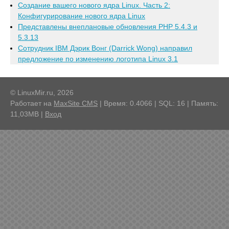
Создание вашего нового ядра Linux. Часть 2:
Конфигурирование нового ядра Linux
Представлены внеплановые обновления PHP 5.4.3 и
5.3.13
Сотрудник IBM Дэрик Вонг (Darrick Wong) направил
предложение по изменению логотипа Linux 3.1
© LinuxMir.ru, 2026
Работает на
MaxSite CMS
| Время: 0.4066 | SQL: 16 | Память:
11,03MB
|
Вход