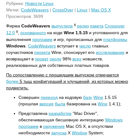
Рубрика:
Новости Linux
Метки:
CodeWeavers
|
CrossOver
|
Linux
|
Mac OS X
Просмотров: 3699
8
Фирма
CodeWeavers
выпустила
релиз
пакета
Crossover
9
12.0
,
основанного
на коде
Wine 1.5.15
и уготованного для
выполнения
программ
и игр, прописанных для
платформы
Windows
.
CodeWeavers
вступает в
число
главных
соучастников
проекта
Wine, спонсирует его
исследование
и
возвращает в
проект
около
98%
всех
новшеств,
реализованных для собственных платных товаров.
По сопоставлению с прошедшим выпуском отмечается
более
5 тыщ конфигураций и улучшений, из которых можно
подметить:
Совершен
переход
на кодовую
базу
Wine
1.5.15
(прошлая
версия
была
базирована на
Wine
1.4.1);
Представлена
разработка
"Mac Driver",
обеспечивающая бесшовную интеграцию
Windows
программ
в
окружение
Mac OS X, в отсутствии
необходимости
запуска
X
Window
System;