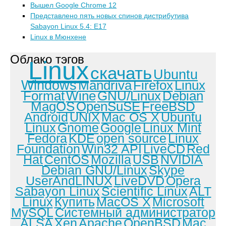
Вышел Google Chrome 12
Представлено пять новых спинов дистрибутива
Sabayon Linux 5.4: E17
Linux в Мюнхене
Облако тэгов
Linux
скачать
Ubuntu
Windows
Mandriva
Firefox
Linux
Format
Wine
GNU/Linux
Debian
MagOS
OpenSuSE
FreeBSD
Android
UNIX
Mac OS X
Ubuntu
Linux
Gnome
Google
Linux Mint
Fedora
KDE
open source
Linux
Foundation
Win32 API
LiveCD
Red
Hat
CentOS
Mozilla
USB
NVIDIA
Debian GNU/Linux
Skype
UserAndLINUX
LiveDVD
Opera
Sabayon Linux
Scientific Linux
ALT
Linux
Купить
MacOS X
Microsoft
MySQL
Системный администратор
ALSA
Xen
Apache
OpenBSD
Mac