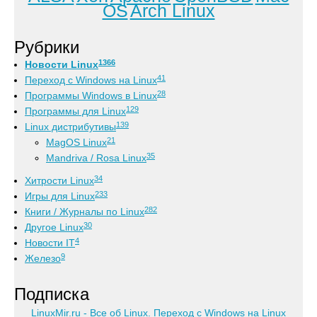
OS
Arch Linux
Рубрики
1366
Новости Linux
41
Переход с Windows на Linux
28
Программы Windows в Linux
129
Программы для Linux
139
Linux дистрибутивы
21
MagOS Linux
35
Mandriva / Rosa Linux
34
Хитрости Linux
233
Игры для Linux
282
Книги / Журналы по Linux
30
Другое Linux
4
Новости IT
9
Железо
Подписка
LinuxMir.ru - Все об Linux. Переход с Windows на Linux