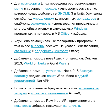
Для
платформы
Linux проведена реструктуризация
меню
и совершен
переход
к одноуровневому меню,
которое лучше действует в
GNOME
3 и Unity. Улучшена
служба под
управлением
композитных
менеджеров
и
снабжена
возможность
использования прозрачных и
многослойных окошек в запускаемых
Windows
програмках, к примеру, в MS
Office
и забавах;
Улучшена помощь разных фаворитных программ, в
том числе
внесены
бессчетные усовершенствования,
связанные
с
поддержкой
Microsoft
Office;
Добавлена помощь новейших игр, таких как Quicken
2013,
World
of
Tanks
и Guild
Wars
2;
Добавлена помощь
установки
.Net 4.0. В
базовую
поставку
подключен
пакет
Wine-Mono с
другой
реализацией
.Net API;
Во интегрированном браузере возникла
возможность
загрузки
и
установки
компонентов
ActiveX;
Добавлена помощь Raw Input API, применяемого в
некоторых
забавах, жаждущих
заполучить