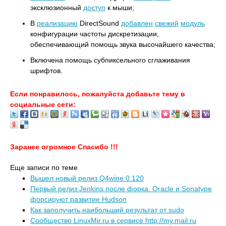
эксклюзионный
доступ
к мыши;
В
реализацию
DirectSound
добавлен
свежий
модуль
конфигурации частоты дискретизации,
обеспечивающий помощь звука высочайшего качества;
Включена помощь субпиксельного сглаживания
шрифтов.
Если понравилось, пожалуйста добавьте тему в
социальные сети:
Заранее огромное Спасибо !!!
Еще записи по теме
Вышел новый релиз Q4wine 0.120
Первый релиз Jenkins после форка. Oracle и Sonatype
форсируют развитие Hudson
Как заполучить наибольший результат от sudo
Сообщество LinuxMir.ru в сервисе http://my.mail.ru