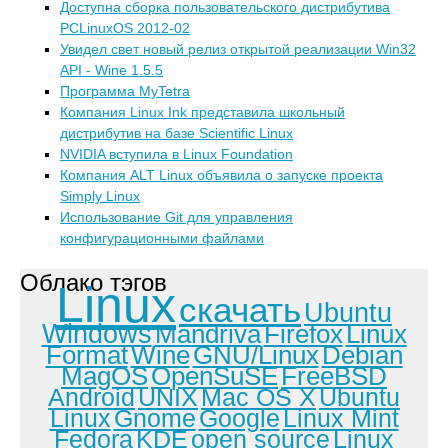
Доступна сборка пользовательского дистрибутива
PCLinuxOS 2012-02
Увидел свет новый релиз открытой реализации Win32
API - Wine 1.5.5
Программа MyTetra
Компания Linux Ink представила школьный
дистрибутив на базе Scientific Linux
NVIDIA вступила в Linux Foundation
Компания ALT Linux объявила о запуске проекта
Simply Linux
Использование Git для управления
конфигурационными файлами
Облако тэгов
Linux
скачать
Ubuntu
Windows
Mandriva
Firefox
Linux
Format
Wine
GNU/Linux
Debian
MagOS
OpenSuSE
FreeBSD
Android
UNIX
Mac OS X
Ubuntu
Linux
Gnome
Google
Linux Mint
Fedora
KDE
open source
Linux