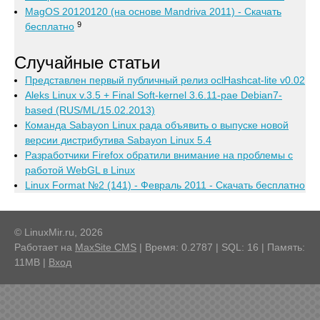
MagOS 20120120 (на основе Mandriva 2011) - Скачать
9
бесплатно
Случайные статьи
Представлен первый публичный релиз oclHashcat-lite v0.02
Aleks Linux v.3.5 + Final Soft-kernel 3.6.11-pae Debian7-
based (RUS/ML/15.02.2013)
Команда Sabayon Linux рада объявить о выпуске новой
версии дистрибутива Sabayon Linux 5.4
Разработчики Firefox обратили внимание на проблемы с
работой WebGL в Linux
Linux Format №2 (141) - Февраль 2011 - Скачать бесплатно
© LinuxMir.ru, 2026
Работает на
MaxSite CMS
| Время: 0.2787 | SQL: 16 | Память:
11MB
|
Вход