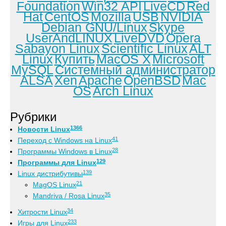
Foundation
Win32 API
LiveCD
Red
Hat
CentOS
Mozilla
USB
NVIDIA
Debian GNU/Linux
Skype
UserAndLINUX
LiveDVD
Opera
Sabayon Linux
Scientific Linux
ALT
Linux
Купить
MacOS X
Microsoft
MySQL
Системный администратор
ALSA
Xen
Apache
OpenBSD
Mac
OS
Arch Linux
Рубрики
1366
Новости Linux
41
Переход с Windows на Linux
28
Программы Windows в Linux
129
Программы для Linux
139
Linux дистрибутивы
21
MagOS Linux
35
Mandriva / Rosa Linux
34
Хитрости Linux
233
Игры для Linux