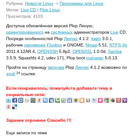
Рубрика:
Новости Linux
->
Программы для Linux
Метки:
Live CD
|
Plop Linux
Просмотров: 4103
Доступна обновлённая версия Plop Линукс,
ориентированного
на
системных
администраторов
Live
CD.
Посреди особенностей Plop
Линукс
4.1.2:
ядро
3.0.1,
рабочие
окружения
Fluxbox
и GNOME,
Nmap
5.51,
NTFS-3g
2011.4.12AR.4,
OPENSSH
5.8p2,
OPENSSL
1.0.0d,
Samba
3.5.9, Squashfs 4.2, udev 171, Plop boot
manager
5.0.13.
Пройти на страницу
загрузки
Plop
Линукс
4.1.2 возможно по
14
этой
ссылке.
Если понравилось, пожалуйста добавьте тему в
социальные сети:
Заранее огромное Спасибо !!!
Еще записи по теме