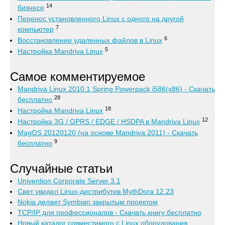
14
бизнесе
Перенос установленного Linux с одного на другой
7
компьютер
6
Восстановление удаленных файлов в Linux
5
Настройка Mandriva Linux
Самое комментируемое
Mandriva Linux 2010.1 Spring Powerpack i586(x86) - Скачать
28
бесплатно
18
Настройка Mandriva Linux
12
Настройка 3G / GPRS / EDGE / HSDPA в Mandriva Linux
MagOS 20120120 (на основе Mandriva 2011) - Скачать
9
бесплатно
Случайные статьи
Univention Corporate Server 3.1
Свет увидел Linux-дистрибутив MythDora 12.23
Nokia делает Symbian закрытым проектом
TCP/IP для профессионалов - Скачать книгу бесплатно
Новый каталог совместимого с Linux оборудования