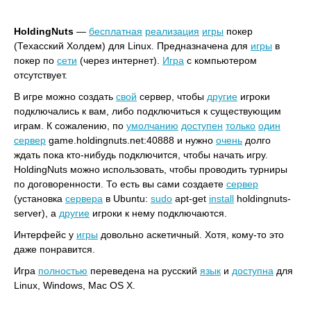
HoldingNuts
—
бесплатная
реализация
игры
покер
(Техасский Холдем) для Linux. Предназначена для
игры
в
покер по
сети
(через интернет).
Игра
с компьютером
отсутствует.
В игре можно создать
свой
сервер, чтобы
другие
игроки
подключались к вам, либо подключиться к существующим
играм. К сожалению, по
умолчанию
доступен
только
один
сервер
game.holdingnuts.net:40888 и нужно
очень
долго
ждать пока кто-нибудь подключится, чтобы начать игру.
HoldingNuts можно использовать, чтобы проводить турниры
по договоренности. То есть вы сами создаете
сервер
(установка
сервера
в Ubuntu:
sudo
apt-get
install
holdingnuts-
server), а
другие
игроки к нему подключаются.
Интерфейс у
игры
довольно аскетичный. Хотя, кому-то это
даже понравится.
Игра
полностью
переведена на русский
язык
и
доступна
для
Linux, Windows, Mac OS X.