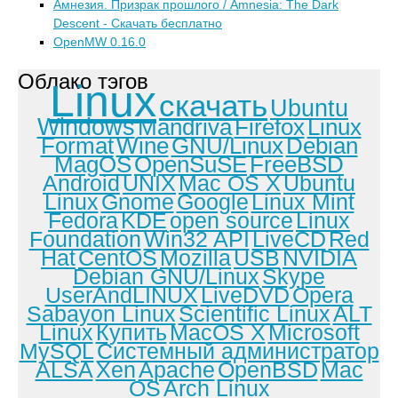
Амнезия. Призрак прошлого / Amnesia: The Dark
Descent - Скачать бесплатно
OpenMW 0.16.0
Облако тэгов
Linux
скачать
Ubuntu
Windows
Mandriva
Firefox
Linux
Format
Wine
GNU/Linux
Debian
MagOS
OpenSuSE
FreeBSD
Android
UNIX
Mac OS X
Ubuntu
Linux
Gnome
Google
Linux Mint
Fedora
KDE
open source
Linux
Foundation
Win32 API
LiveCD
Red
Hat
CentOS
Mozilla
USB
NVIDIA
Debian GNU/Linux
Skype
UserAndLINUX
LiveDVD
Opera
Sabayon Linux
Scientific Linux
ALT
Linux
Купить
MacOS X
Microsoft
MySQL
Системный администратор
ALSA
Xen
Apache
OpenBSD
Mac
OS
Arch Linux