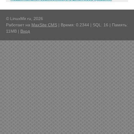
© LinuxMir.ru, 2026
Работает на
MaxSite CMS
| Время: 0.2344 | SQL: 16 | Память:
11MB
|
Вход