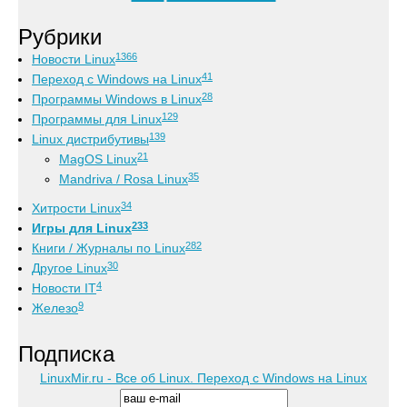
Рубрики
1366
Новости Linux
41
Переход с Windows на Linux
28
Программы Windows в Linux
129
Программы для Linux
139
Linux дистрибутивы
21
MagOS Linux
35
Mandriva / Rosa Linux
34
Хитрости Linux
233
Игры для Linux
282
Книги / Журналы по Linux
30
Другое Linux
4
Новости IT
9
Железо
Подписка
LinuxMir.ru - Все об Linux. Переход с Windows на Linux