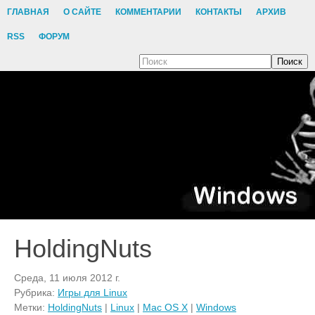
ГЛАВНАЯ
О САЙТЕ
КОММЕНТАРИИ
КОНТАКТЫ
АРХИВ
RSS
ФОРУМ
Поиск
HoldingNuts
Среда, 11 июля 2012 г.
Рубрика:
Игры для Linux
Метки:
HoldingNuts
|
Linux
|
Mac OS X
|
Windows