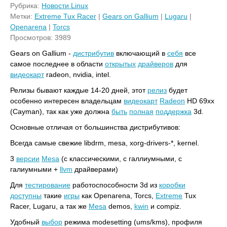
Рубрика:
Новости Linux
Метки:
Extreme Tux Racer
|
Gears on Gallium
|
Lugaru
|
Openarena
|
Torcs
Просмотров: 3989
Gears on Gallium -
дистрибутив
включающий в
себя
все
самое последнее в области
открытых
драйверов
для
видеокарт
radeon, nvidia, intel.
Релизы бывают каждые 14-20 дней, этот
релиз
будет
особенно интересен владельцам
видеокарт
Radeon
HD 69xx
(Cayman), так как уже должна
быть
полная
поддержка
3d.
Основные отличая от большинства дистрибутивов:
Всегда самые свежие libdrm, mesa, xorg-drivers-*, kernel.
3
версии
Mesa
(c классическими, с галлиумными, c
галиумными +
llvm
драйверами)
Для
тестирование
работоспособности 3d из
коробки
доступны
такие
игры
как Openarena, Torcs,
Extreme
Tux
Racer, Lugaru, a так же
Mesa
demos,
kwin
и compiz.
Удобный
выбор
режима modesetting (ums/kms), профиля