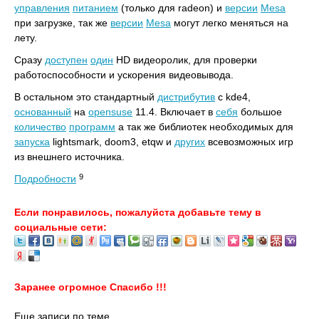
управления
питанием
(только для radeon) и
версии
Mesa
при загрузке, так же
версии
Mesa
могут легко меняться на
лету.
Сразу
доступен
один
HD видеоролик, для проверки
работоспособности и ускорения видеовывода.
В остальном это стандартный
дистрибутив
c kde4,
основанный
на
opensuse
11.4. Включает в
себя
большое
количество
программ
а так же библиотек необходимых для
запуска
lightsmark, doom3, etqw и
других
всевозможных игр
из внешнего источника.
9
Подробности
Если понравилось, пожалуйста добавьте тему в
социальные сети:
Заранее огромное Спасибо !!!
Еще записи по теме