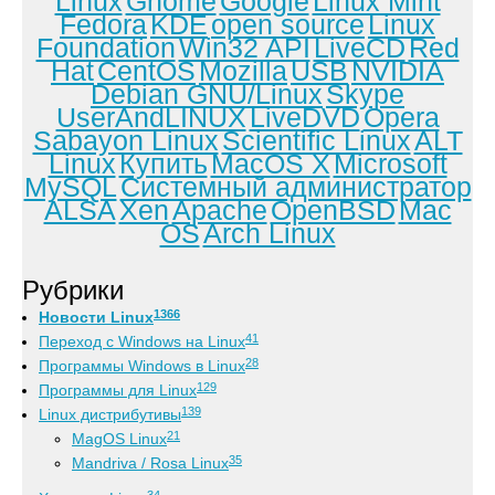
Linux
Gnome
Google
Linux Mint
Fedora
KDE
open source
Linux
Foundation
Win32 API
LiveCD
Red
Hat
CentOS
Mozilla
USB
NVIDIA
Debian GNU/Linux
Skype
UserAndLINUX
LiveDVD
Opera
Sabayon Linux
Scientific Linux
ALT
Linux
Купить
MacOS X
Microsoft
MySQL
Системный администратор
ALSA
Xen
Apache
OpenBSD
Mac
OS
Arch Linux
Рубрики
1366
Новости Linux
41
Переход с Windows на Linux
28
Программы Windows в Linux
129
Программы для Linux
139
Linux дистрибутивы
21
MagOS Linux
35
Mandriva / Rosa Linux
34