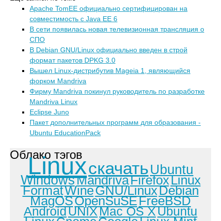
Apache TomEE официально сертифицирован на
совместимость с Java EE 6
В сети появилась новая телевизионная трансляция о
СПО
В Debian GNU/Linux официально введен в строй
формат пакетов DPKG 3.0
Вышел Linux-дистрибутив Mageia 1, являющийся
форком Mandriva
Фирму Mandriva покинул руководитель по разработке
Mandriva Linux
Eclipse Juno
Пакет дополнительных программ для образования -
Ubuntu EducationPack
Облако тэгов
Linux
скачать
Ubuntu
Windows
Mandriva
Firefox
Linux
Format
Wine
GNU/Linux
Debian
MagOS
OpenSuSE
FreeBSD
Android
UNIX
Mac OS X
Ubuntu