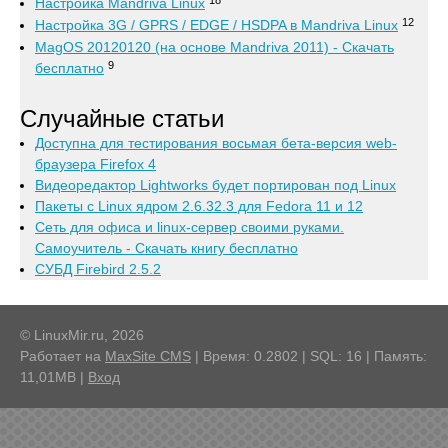
Настройка Mandriva Linux
12
Настройка 3G / GPRS / EDGE / HSDPA в Mandriva Linux
MagOS 20120120 (на основе Mandriva 2011) - Скачать
9
бесплатно
Случайные статьи
Доступна для тестирования восьмая бета-версия web-
браузера Firefox 4
Видеоредактор Lightworks будет портирован под Linux
Пакеты с Linux ядром 2.6.32.3 для Fedora 11 и 12
Сеть для офиса и linux-сервер своими руками.
Самоучитель - Скачать книгу бесплатно
СУБД Firebird 2.5.2
© LinuxMir.ru, 2026
Работает на
MaxSite CMS
| Время: 0.2802 | SQL: 16 | Память:
11,01MB
|
Вход