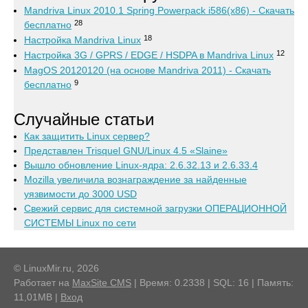
Mandriva Linux 2010.1 Spring Powerpack i586(x86) - Скачать
28
бесплатно
18
Настройка Mandriva Linux
12
Настройка 3G / GPRS / EDGE / HSDPA в Mandriva Linux
MagOS 20120120 (на основе Mandriva 2011) - Скачать
9
бесплатно
Случайные статьи
Как защитить Linux сервер?
Представлен Trisquel GNU/Linux 4.5 «Slaine»
Вышло обновление Linux-ядра: 2.6.32.13 и 2.6.33.4
Mozilla увеличила вознаграждение за найденные
уязвимости до 3000 USD
Свежий сервис для системной загрузки ОПЕРАЦИОННОЙ
СИСТЕМЫ Linux по сети
© LinuxMir.ru, 2026
Работает на
MaxSite CMS
| Время: 0.2338 | SQL: 16 | Память:
11,01MB
|
Вход