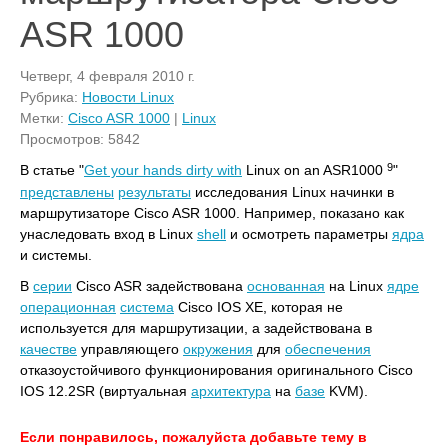
ASR 1000
Четверг, 4 февраля 2010 г.
Рубрика:
Новости Linux
Метки:
Cisco ASR 1000
|
Linux
Просмотров: 5842
9
В статье "
Get your hands dirty
with
Linux on an ASR1000
"
представлены
результаты
исследования Linux начинки в
маршрутизаторе Cisco ASR 1000. Например, показано как
унаследовать вход в Linux
shell
и осмотреть параметры
ядра
и системы.
В
серии
Cisco ASR задействована
основанная
на Linux
ядре
операционная
система
Cisco IOS XE, которая не
используется для маршрутизации, а задействована в
качестве
управляющего
окружения
для
обеспечения
отказоустойчивого функционирования оригинального Cisco
IOS 12.2SR (виртуальная
архитектура
на
базе
KVM).
Если понравилось, пожалуйста добавьте тему в