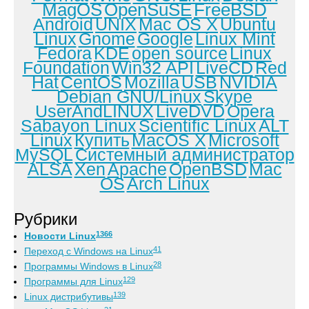
MagOS
OpenSuSE
FreeBSD
Android
UNIX
Mac OS X
Ubuntu
Linux
Gnome
Google
Linux Mint
Fedora
KDE
open source
Linux
Foundation
Win32 API
LiveCD
Red
Hat
CentOS
Mozilla
USB
NVIDIA
Debian GNU/Linux
Skype
UserAndLINUX
LiveDVD
Opera
Sabayon Linux
Scientific Linux
ALT
Linux
Купить
MacOS X
Microsoft
MySQL
Системный администратор
ALSA
Xen
Apache
OpenBSD
Mac
OS
Arch Linux
Рубрики
1366
Новости Linux
41
Переход с Windows на Linux
28
Программы Windows в Linux
129
Программы для Linux
139
Linux дистрибутивы