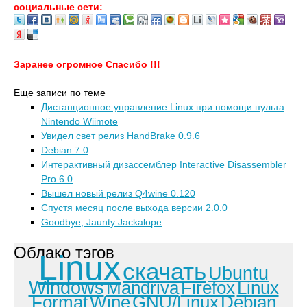
социальные сети:
Заранее огромное Спасибо !!!
Еще записи по теме
Дистанционное управление Linux при помощи пульта
Nintendo Wiimote
Увидел свет релиз HandBrake 0.9.6
Debian 7.0
Интерактивный дизассемблер Interactive Disassembler
Pro 6.0
Вышел новый релиз Q4wine 0.120
Спустя месяц после выхода версии 2.0.0
Goodbye, Jaunty Jackalope
Облако тэгов
Linux
скачать
Ubuntu
Windows
Mandriva
Firefox
Linux
Format
Wine
GNU/Linux
Debian