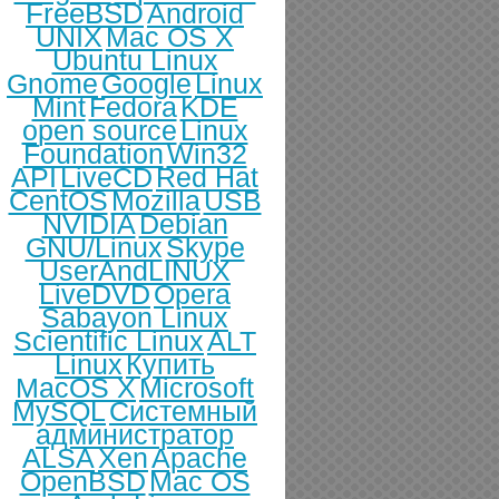
FreeBSD
Android
UNIX
Mac OS X
Ubuntu Linux
Gnome
Google
Linux
Mint
Fedora
KDE
open source
Linux
Foundation
Win32
API
LiveCD
Red Hat
CentOS
Mozilla
USB
NVIDIA
Debian
GNU/Linux
Skype
UserAndLINUX
LiveDVD
Opera
Sabayon Linux
Scientific Linux
ALT
Linux
Купить
MacOS X
Microsoft
MySQL
Системный
администратор
ALSA
Xen
Apache
OpenBSD
Mac OS