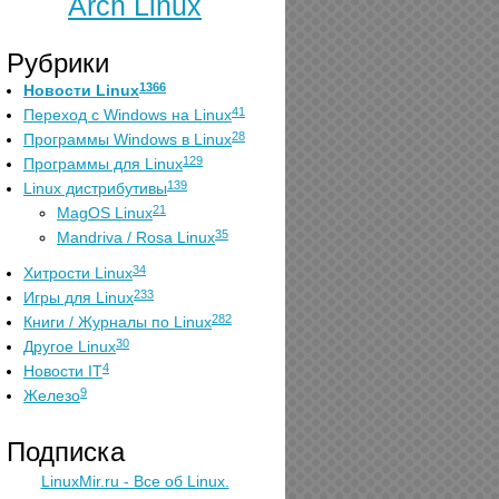
Arch Linux
Рубрики
1366
Новости Linux
41
Переход с Windows на Linux
28
Программы Windows в Linux
129
Программы для Linux
139
Linux дистрибутивы
21
MagOS Linux
35
Mandriva / Rosa Linux
34
Хитрости Linux
233
Игры для Linux
282
Книги / Журналы по Linux
30
Другое Linux
4
Новости IT
9
Железо
Подписка
LinuxMir.ru - Все об Linux.