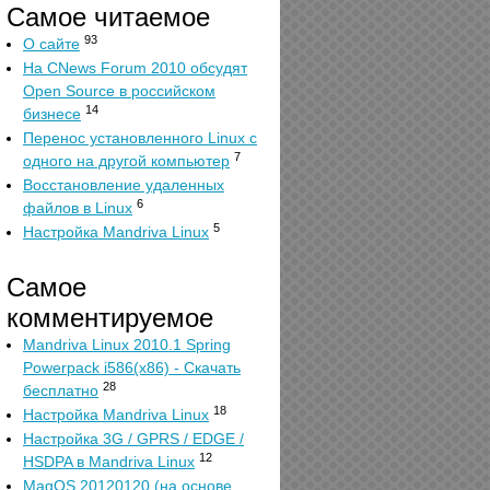
Самое читаемое
93
О сайте
На CNews Forum 2010 обсудят
Open Source в российском
14
бизнесе
Перенос установленного Linux с
7
одного на другой компьютер
Восстановление удаленных
6
файлов в Linux
5
Настройка Mandriva Linux
Самое
комментируемое
Mandriva Linux 2010.1 Spring
Powerpack i586(x86) - Скачать
28
бесплатно
18
Настройка Mandriva Linux
Настройка 3G / GPRS / EDGE /
12
HSDPA в Mandriva Linux
MagOS 20120120 (на основе