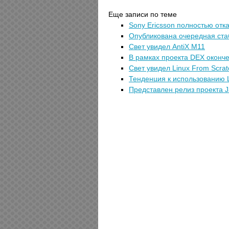
Еще записи по теме
Sony Ericsson полностью отка
Опубликована очередная ста
Свет увидел AntiX M11
В рамках проекта DEX оконче
Свет увидел Linux From Scrat
Тенденция к использованию L
Представлен релиз проекта Jav