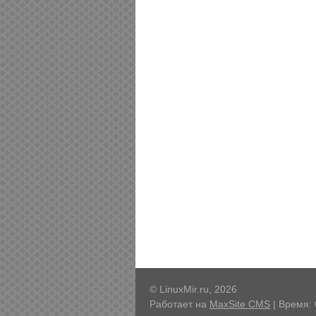
© LinuxMir.ru, 2026
Работает на
MaxSite CMS
| Время: 