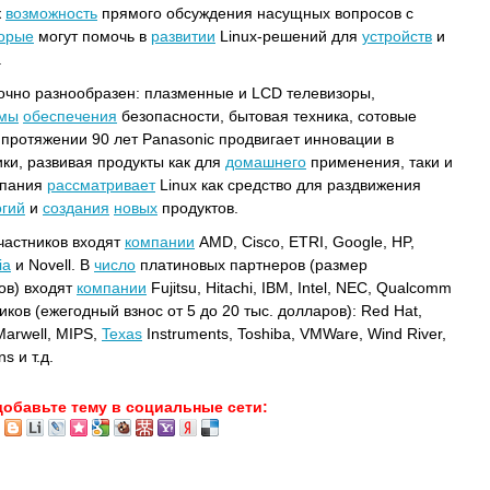
к
возможность
прямого обсуждения насущных вопросов с
торые
могут помочь в
развитии
Linux-решений для
устройств
и
.
очно разнообразен: плазменные и LCD телевизоры,
емы
обеспечения
безопасности, бытовая техника, сотовые
 протяжении 90 лет Panasonic продвигает инновации в
ки, развивая продукты как для
домашнего
применения, таки и
мпания
рассматривает
Linux как средство для раздвижения
огий
и
создания
новых
продуктов.
частников входят
компании
AMD, Cisco, ETRI, Google, HP,
ia
и Novell. В
число
платиновых партнеров (размер
ов) входят
компании
Fujitsu, Hitachi, IBM, Intel, NEC, Qualcomm
ков (ежегодный взнос от 5 до 20 тыс. долларов): Red Hat,
 Marwell, MIPS,
Texas
Instruments, Toshiba, VMWare, Wind River,
s и т.д.
добавьте тему в социальные сети: