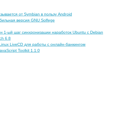
зывается от Symbian в пользу Android
бильная версия GNU Solfege
н 1-ый шаг синхронизации наработок Ubuntu с Debian
ch 6.8
inux LiveCD для работы с онлайн-банкингом
aScript Toolkit 1.1.0