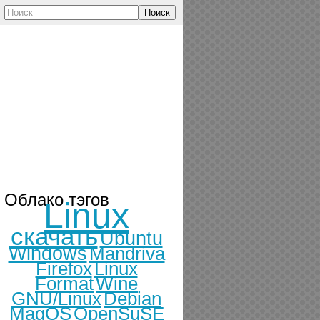
Поиск
Облако тэгов
Linux
скачать
Ubuntu
Windows
Mandriva
Firefox
Linux
Format
Wine
GNU/Linux
Debian
MagOS
OpenSuSE