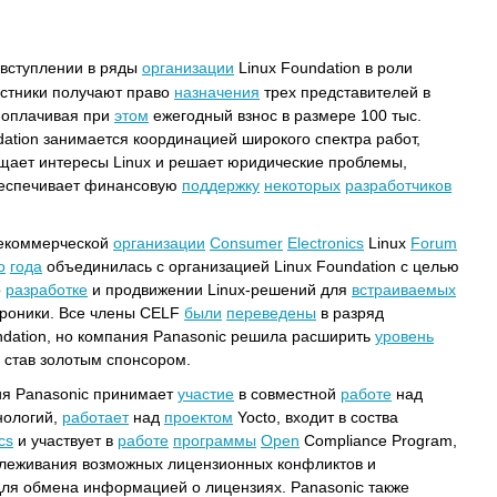
вступлении в ряды
организации
Linux Foundation в роли
частники получают право
назначения
трех представителей в
, оплачивая при
этом
ежегодный взнос в размере 100 тыс.
ation занимается координацией широкого спектра работ,
ищает интересы Linux и решает юридические проблемы,
беспечивает финансовую
поддержку
некоторых
разработчиков
некоммерческой
организации
Consumer
Electronics
Linux
Forum
о
года
объединилась с организацией Linux Foundation с целью
о
разработке
и продвижении Linux-решений для
встраиваемых
роники. Все члены CELF
были
переведены
в разряд
ndation, но компания Panasonic решила расширить
уровень
, став золотым спонсором.
ния Panasonic принимает
участие
в совместной
работе
над
нологий,
работает
над
проектом
Yocto, входит в соства
cs
и участвует в
работе
программы
Open
Compliance Program,
леживания возможных лицензионных конфликтов и
ля обмена информацией о лицензиях. Panasonic также