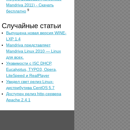
Mandriva 2011) - Скачать
9
бесплатно
Случайные статьи
Выпущена новая версия WINE-
LXP 1.4
Mandriva представляет
Mandriva Linux 2010 — Linux
для всех.
Уязвимости с ISC DHCP,
Eucalyptus, TYPO3, Opera,
LiteSpeed и RealPlayer
Увидел свет релиз Linux-
дистрибутива CentOS 5.7
Доступен релиз http-сервера
Apache 2.4.1