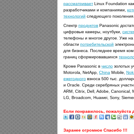
рассматривает
Linux Foundation ка
разработчиками и компаниями,
ко
технологий
следующего поколения
Спектр
продуктов
Panasonic достат
цифровые камеры, ноутбуки,
сист
телефоны и многое другое. Уже на
области
потребительской
электрони
для бизнеса. Последнее время ко
границ сформировавшихся
технол
Кроме Panasonic в
число
золотых у
Motorola, NetApp,
China
Mobile,
Nok
ежегодного
взноса 500 тыс. доллар
и Oracle. Среди серебряных участни
ARM, Citrix, Dell, Adobe, Canonical,
LG, Broadcom, Huawei, Sony, Siemen
Если понравилось, пожалуйста 
Заранее огромное Спасибо !!!