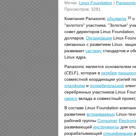
Метки:
Linux Foundation
|
Panasonic
Просмотров: 3281
10
Компания Panasonic
объявила
о 
"золотого" участника. "Золотые" у
совет директоров Linux Foundation
долларов.
Организация
Linux Found
связанных с развитием Linux, защ
развивает
систему
стандартов и о
Linux ядра.
Panasonic является основателем 
(CELF), которая в
октября
прошлог
совместной координации усилий п
платформ
и
потребительской
элект
серебрянных участников Linux Fou
своего
вклада в совместный проект
В составе Linux Foundation компа
развитием
встраиваемых
Linux-тех
рабочей группы
Consumer
Electroni
развивающей
инструменты
для отс
разрабатывающей
спецификации
д