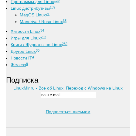
129
Программы для Linux
139
Linux дистрибутивы
21
MagOS Linux
35
Mandriva / Rosa Linux
34
Хитрости Linux
233
Игры для Linux
282
Книги / Журналы по Linux
30
Другое Linux
4
Новости IT
9
Железо
Подписка
LinuxMir.ru - Все об Linux. Переход с Windows на Linux
Подписаться письмом