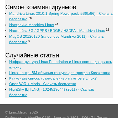
Самое комментируемое
Mandriva Linux 2010.1 Spring Powerpack i586(x86) - Скачать
28
бесплатно
18
Настройка Mandriva Linux
12
Настройка 3G / GPRS / EDGE / HSDPA в Mandriva Linux
MagOS 20120120 (на основе Mandriva 2011) - Скачать
9
бесплатно
Случайные статьи
Инфраструктура Linux Foundation и Linux.com подверглась
взлому
Linux-центр IBM объявил конкурс для граждан Казахстана
Как узнать список установленных пакетов в Linux?
OpenBOR + Mods - Скачать бесплатно
NightSky [L] [ENG] (1324519044) (2011) - Скачать
бесплатно
© LinuxMir.ru, 2026
Работает на
MaxSite CMS
| Время: 0.2801 | SQL: 7 | Память: