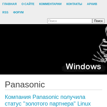
ГЛАВНАЯ
О САЙТЕ
КОММЕНТАРИИ
КОНТАКТЫ
АРХИВ
RSS
ФОРУМ
Поиск
Panasonic
Компания Panasonic получила
статус "золотого партнера" Linux