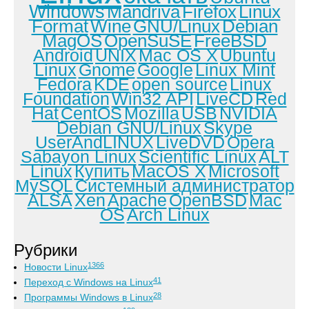
Windows
Mandriva
Firefox
Linux
Format
Wine
GNU/Linux
Debian
MagOS
OpenSuSE
FreeBSD
Android
UNIX
Mac OS X
Ubuntu
Linux
Gnome
Google
Linux Mint
Fedora
KDE
open source
Linux
Foundation
Win32 API
LiveCD
Red
Hat
CentOS
Mozilla
USB
NVIDIA
Debian GNU/Linux
Skype
UserAndLINUX
LiveDVD
Opera
Sabayon Linux
Scientific Linux
ALT
Linux
Купить
MacOS X
Microsoft
MySQL
Системный администратор
ALSA
Xen
Apache
OpenBSD
Mac
OS
Arch Linux
Рубрики
1366
Новости Linux
41
Переход с Windows на Linux
28
Программы Windows в Linux