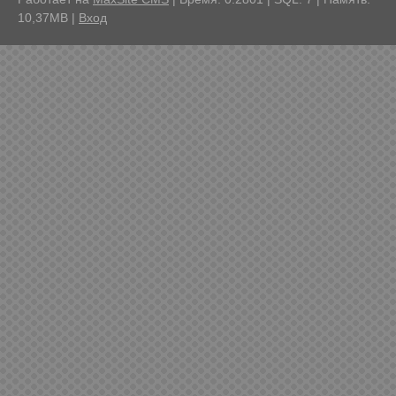
10,37MB
|
Вход