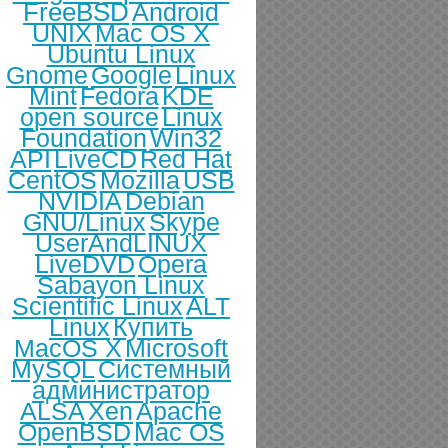
FreeBSD
Android
UNIX
Mac OS X
Ubuntu Linux
Gnome
Google
Linux
Mint
Fedora
KDE
open source
Linux
Foundation
Win32
API
LiveCD
Red Hat
CentOS
Mozilla
USB
NVIDIA
Debian
GNU/Linux
Skype
UserAndLINUX
LiveDVD
Opera
Sabayon Linux
Scientific Linux
ALT
Linux
Купить
MacOS X
Microsoft
MySQL
Системный
администратор
ALSA
Xen
Apache
OpenBSD
Mac OS