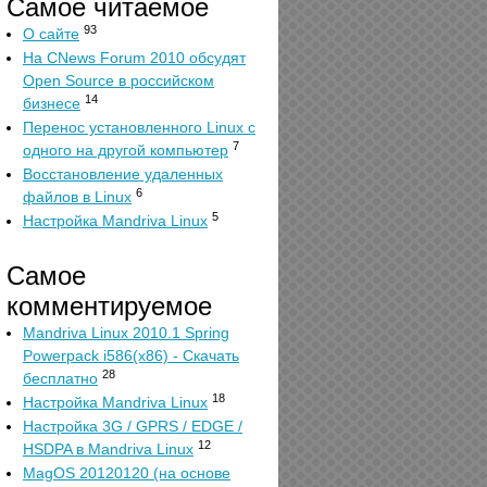
Самое читаемое
93
О сайте
На CNews Forum 2010 обсудят
Open Source в российском
14
бизнесе
Перенос установленного Linux с
7
одного на другой компьютер
Восстановление удаленных
6
файлов в Linux
5
Настройка Mandriva Linux
Самое
комментируемое
Mandriva Linux 2010.1 Spring
Powerpack i586(x86) - Скачать
28
бесплатно
18
Настройка Mandriva Linux
Настройка 3G / GPRS / EDGE /
12
HSDPA в Mandriva Linux
MagOS 20120120 (на основе