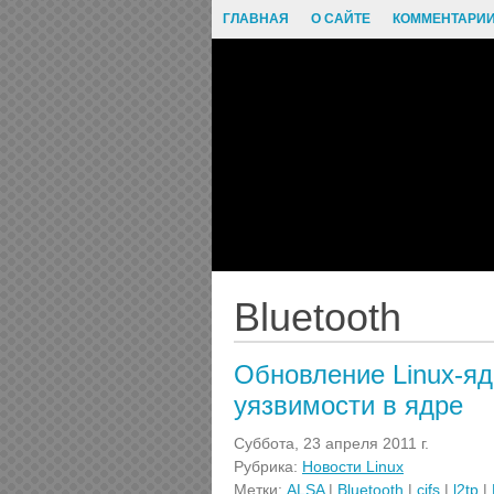
ГЛАВНАЯ
О САЙТЕ
КОММЕНТАРИ
Bluetooth
Обновление Linux-ядра
уязвимости в ядре
Суббота, 23 апреля 2011 г.
Рубрика:
Новости Linux
Метки:
ALSA
|
Bluetooth
|
cifs
|
l2tp
|