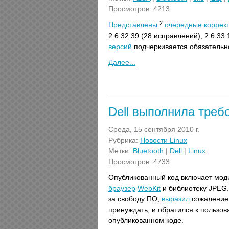
Просмотров: 4213
2
Представлены
очередные
коррек
2.6.32.39 (28 исправлений), 2.6.33
версий
подчеркивается обязательн
Далее...
Dell выполнила треб
Среда, 15 сентября 2010 г.
Рубрика:
Новости Linux
Метки:
Bluetooth
|
Dell
|
Linux
Просмотров: 4733
Опубликованный код включает мо
браузер
WebKit
и библиотеку JPEG. 
за свободу ПО,
выразил
сожаление
принуждать, и обратился к пользов
опубликованном коде.