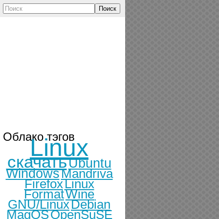
Поиск
Облако тэгов
Linux
скачать
Ubuntu
Windows
Mandriva
Firefox
Linux
Format
Wine
GNU/Linux
Debian
MagOS
OpenSuSE