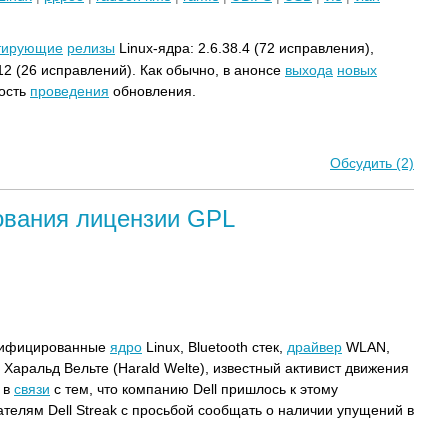
тирующие
релизы
Linux-ядра: 2.6.38.4 (72 исправления),
.12 (26 исправлений). Как обычно, в анонсе
выхода
новых
ость
проведения
обновления.
Обсудить (2)
ования лицензии GPL
дифицированные
ядро
Linux, Bluetooth стек,
драйвер
WLAN,
Харальд Вельте (Harald Welte), известный активист движения
 в
связи
с тем, что компанию Dell пришлось к этому
ателям Dell Streak с просьбой сообщать о наличии упущений в