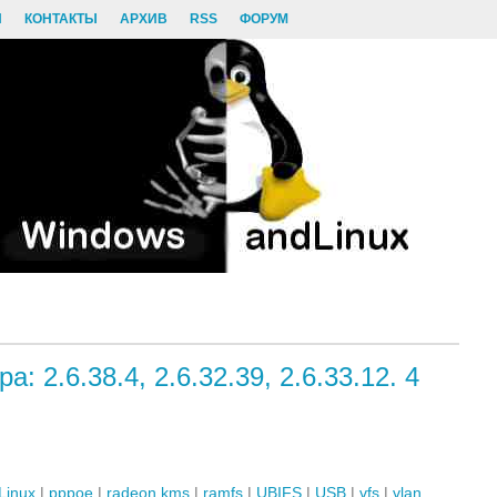
И
КОНТАКТЫ
АРХИВ
RSS
ФОРУМ
: 2.6.38.4, 2.6.32.39, 2.6.33.12. 4
Linux
|
pppoe
|
radeon kms
|
ramfs
|
UBIFS
|
USB
|
vfs
|
vlan