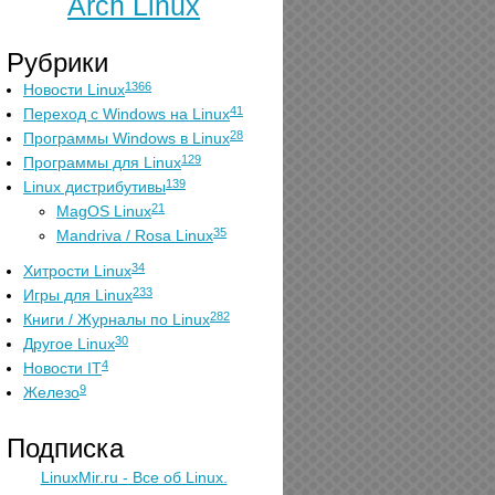
Arch Linux
Рубрики
1366
Новости Linux
41
Переход с Windows на Linux
28
Программы Windows в Linux
129
Программы для Linux
139
Linux дистрибутивы
21
MagOS Linux
35
Mandriva / Rosa Linux
34
Хитрости Linux
233
Игры для Linux
282
Книги / Журналы по Linux
30
Другое Linux
4
Новости IT
9
Железо
Подписка
LinuxMir.ru - Все об Linux.