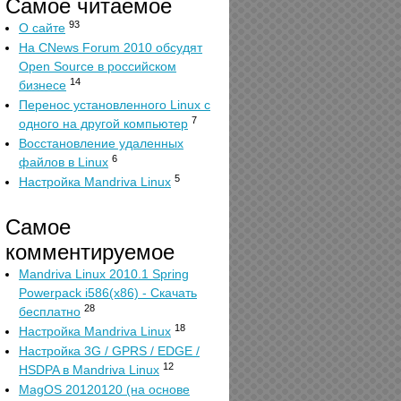
Самое читаемое
93
О сайте
На CNews Forum 2010 обсудят
Open Source в российском
14
бизнесе
Перенос установленного Linux с
7
одного на другой компьютер
Восстановление удаленных
6
файлов в Linux
5
Настройка Mandriva Linux
Самое
комментируемое
Mandriva Linux 2010.1 Spring
Powerpack i586(x86) - Скачать
28
бесплатно
18
Настройка Mandriva Linux
Настройка 3G / GPRS / EDGE /
12
HSDPA в Mandriva Linux
MagOS 20120120 (на основе