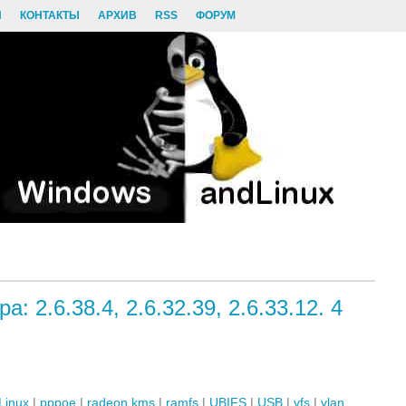
И
КОНТАКТЫ
АРХИВ
RSS
ФОРУМ
: 2.6.38.4, 2.6.32.39, 2.6.33.12. 4
Linux
|
pppoe
|
radeon kms
|
ramfs
|
UBIFS
|
USB
|
vfs
|
vlan