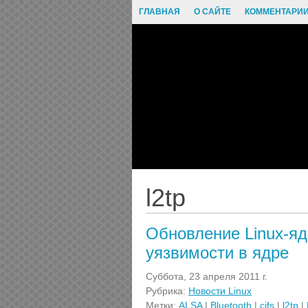
ГЛАВНАЯ
О САЙТЕ
КОММЕНТАРИ
l2tp
Обновление Linux-ядра
уязвимости в ядре
Суббота, 23 апреля 2011 г.
Рубрика:
Новости Linux
Метки:
ALSA
|
Bluetooth
|
cifs
|
l2tp
|