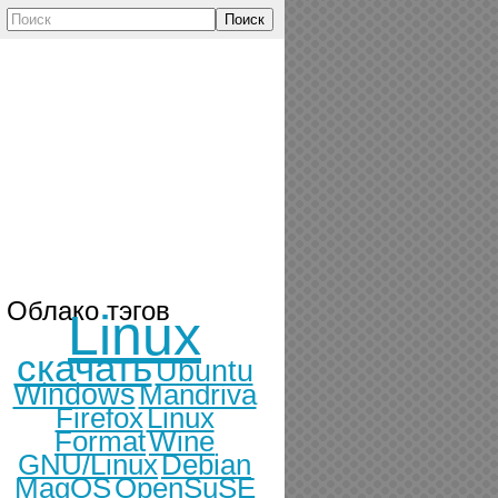
Поиск
Облако тэгов
Linux
скачать
Ubuntu
Windows
Mandriva
Firefox
Linux
Format
Wine
GNU/Linux
Debian
MagOS
OpenSuSE