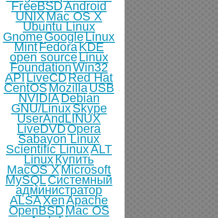
FreeBSD
Android
UNIX
Mac OS X
Ubuntu Linux
Gnome
Google
Linux
Mint
Fedora
KDE
open source
Linux
Foundation
Win32
API
LiveCD
Red Hat
CentOS
Mozilla
USB
NVIDIA
Debian
GNU/Linux
Skype
UserAndLINUX
LiveDVD
Opera
Sabayon Linux
Scientific Linux
ALT
Linux
Купить
MacOS X
Microsoft
MySQL
Системный
администратор
ALSA
Xen
Apache
OpenBSD
Mac OS