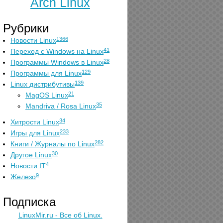
Arch Linux
Рубрики
1366
Новости Linux
41
Переход с Windows на Linux
28
Программы Windows в Linux
129
Программы для Linux
139
Linux дистрибутивы
21
MagOS Linux
35
Mandriva / Rosa Linux
34
Хитрости Linux
233
Игры для Linux
282
Книги / Журналы по Linux
30
Другое Linux
4
Новости IT
9
Железо
Подписка
LinuxMir.ru - Все об Linux.