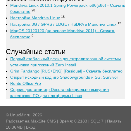
Mandriva Linux 2010.1 Spring Powerpack i586(x86) - Скачать
28
бесплатно
18
Настройка Mandriva Linux
12
Настройка 3G / GPRS / EDGE / HSDPA в Mandriva Linux
MagOS 20120120 (на основе Mandriva 2011) - Скачать
9
бесплатно
Случайные статьи
Первый стабильный релиз децентрализованной системы
установки приложений Zero Install
Grim Fandango [RUS+ENG] [Residual] - Скачать бесплатно
Открыт исходный код игр Shadowgrounds и SG: Survivor
Runtu Office Pro
Сервис доставки игр Desura официально выпустил
клиентское ПО для платформы Linux
© LinuxMir.ru, 2026
Работает на
MaxSite CMS
| Время: 0.2183 | SQL: 7 | Память:
10,36MB
|
Вход