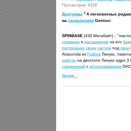
Просмотров: 4328
7
Доступны
4 легковесных реда
на
технологиях
Gentoo:
SPINBASE
(430 Мегабайт) - "текст
создание
и
расширение
на его
баз
построения
своих
систем
под
свои
Anaconda из
Fedora
Линукс, пакетн
работы
на десктопе Линукс-ядро 3.
соединений
с
использованием
DHC
Далее...