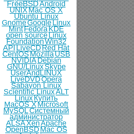
FreeBSD
Android
UNIX
Mac OS X
Ubuntu Linux
Gnome
Google
Linux
Mint
Fedora
KDE
open source
Linux
Foundation
Win32
API
LiveCD
Red Hat
CentOS
Mozilla
USB
NVIDIA
Debian
GNU/Linux
Skype
UserAndLINUX
LiveDVD
Opera
Sabayon Linux
Scientific Linux
ALT
Linux
Купить
MacOS X
Microsoft
MySQL
Системный
администратор
ALSA
Xen
Apache
OpenBSD
Mac OS