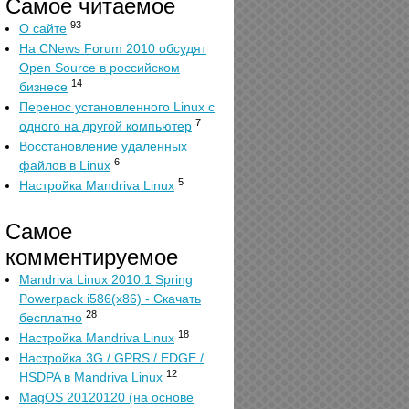
Самое читаемое
93
О сайте
На CNews Forum 2010 обсудят
Open Source в российском
14
бизнесе
Перенос установленного Linux с
7
одного на другой компьютер
Восстановление удаленных
6
файлов в Linux
5
Настройка Mandriva Linux
Самое
комментируемое
Mandriva Linux 2010.1 Spring
Powerpack i586(x86) - Скачать
28
бесплатно
18
Настройка Mandriva Linux
Настройка 3G / GPRS / EDGE /
12
HSDPA в Mandriva Linux
MagOS 20120120 (на основе