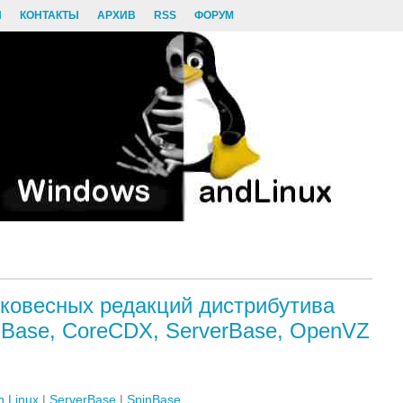
И
КОНТАКТЫ
АРХИВ
RSS
ФОРУМ
ковесных редакций дистрибутива
inBase, CoreCDX, ServerBase, OpenVZ
 Linux
|
ServerBase
|
SpinBase