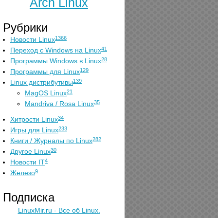
Arch Linux
Рубрики
1366
Новости Linux
41
Переход с Windows на Linux
28
Программы Windows в Linux
129
Программы для Linux
139
Linux дистрибутивы
21
MagOS Linux
35
Mandriva / Rosa Linux
34
Хитрости Linux
233
Игры для Linux
282
Книги / Журналы по Linux
30
Другое Linux
4
Новости IT
9
Железо
Подписка
LinuxMir.ru - Все об Linux.