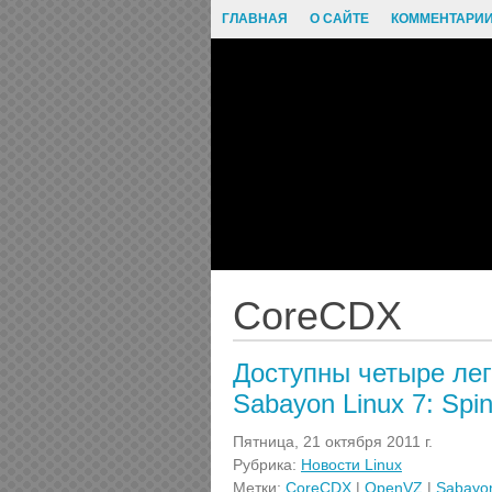
ГЛАВНАЯ
О САЙТЕ
КОММЕНТАРИ
CoreCDX
Доступны четыре лег
Sabayon Linux 7: Sp
Пятница, 21 октября 2011 г.
Рубрика:
Новости Linux
Метки:
CoreCDX
|
OpenVZ
|
Sabayon