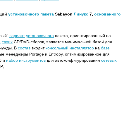
кций
установочного
пакета
Sabayon
Линукс
7,
основанного
овый"
вариант
установочного
пакета, ориентированный на
е
своих
CD/DVD-сборок, является минимальной базой для
нужды. В
состав
входит
консольный
инсталлятор
на
базе
ые менеджеры Portage и Entropy, оптимизированное для
0 и
набор
инструментов
для автоконфигурирования
сетевых
P;