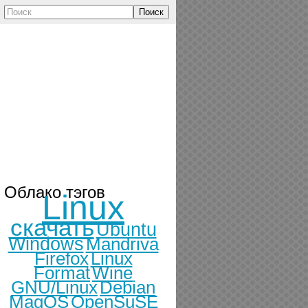
Поиск
Облако тэгов
Linux
скачать
Ubuntu
Windows
Mandriva
Firefox
Linux
Format
Wine
GNU/Linux
Debian
MagOS
OpenSuSE