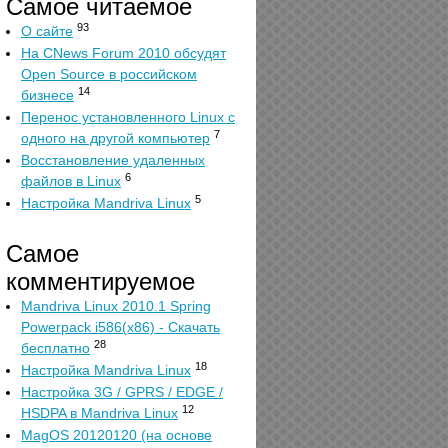
Самое читаемое
93
О сайте
На CNews Forum 2010 обсудят
Open Source в российском
14
бизнесе
Перенос установленного Linux с
7
одного на другой компьютер
Восстановление удаленных
6
файлов в Linux
5
Настройка Mandriva Linux
Самое
комментируемое
Mandriva Linux 2010.1 Spring
Powerpack i586(x86) - Скачать
28
бесплатно
18
Настройка Mandriva Linux
Настройка 3G / GPRS / EDGE /
12
HSDPA в Mandriva Linux
MagOS 20120120 (на основе