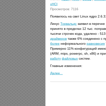
xHCI
Просмотров: 7116
Появилось на свет Linux ядро 2.6.
Линус
Торвальдс
заявил в перечне
принято в пределах 12 тыс. поправ
тысячи строчек кода, удалено - 51
драйверов
также 6% соединено c п
более
неформального
равновесия
Примерно 11% конфигураций имеют
(ARM, mips, powerpc, sh, x86) и п
работу
файловых
систем.
Главные изменения:
Далее...