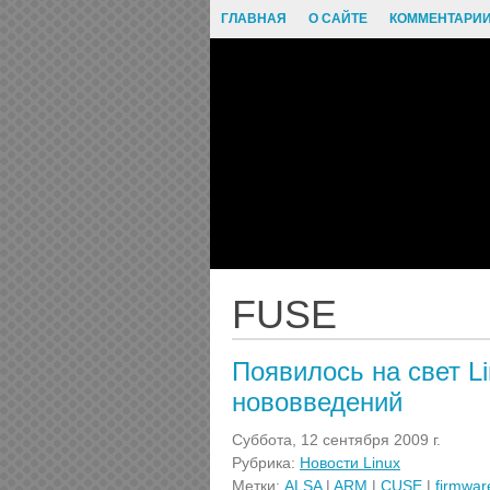
ГЛАВНАЯ
О САЙТЕ
КОММЕНТАРИ
FUSE
Появилось на свет Li
нововведений
Суббота, 12 сентября 2009 г.
Рубрика:
Новости Linux
Метки:
ALSA
|
ARM
|
CUSE
|
firmwar