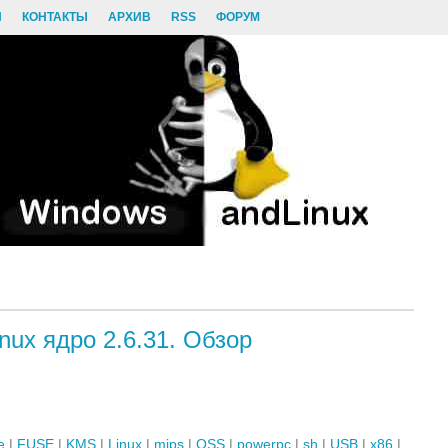
И
КОНТАКТЫ
АРХИВ
RSS
ФОРУМ
nux ядро 2.6.31. Обзор
e
|
FUSE
|
KMS
|
Linux
|
mips
|
OSS
|
powerpc
|
sh
|
USB
|
x86
|