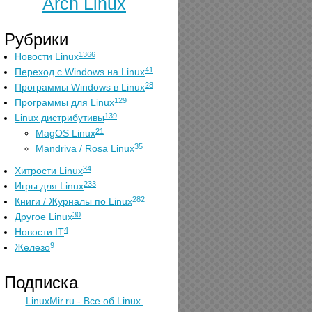
Arch Linux
Рубрики
1366
Новости Linux
41
Переход с Windows на Linux
28
Программы Windows в Linux
129
Программы для Linux
139
Linux дистрибутивы
21
MagOS Linux
35
Mandriva / Rosa Linux
34
Хитрости Linux
233
Игры для Linux
282
Книги / Журналы по Linux
30
Другое Linux
4
Новости IT
9
Железо
Подписка
LinuxMir.ru - Все об Linux.