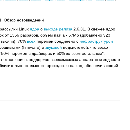
31. Обзор нововведений
 рассылки Linux
ядра
о
выходе
релиза
2.6.31. В свежее ядро
ок от 1356 разрабов, объем патча - 57Мб (добавлено 923
3 тысячи). 70%
всех
перемен соединено с
инфраструктурой
рошивками (firmware) и
звуковой
подсистемой, что веско
"50% перемен в драйверах и 50% во всем остальном".
 отношение к поддержке всевозможных аппаратных зодчеств
риблизительно столько-же приходится на код, обеспечивающий