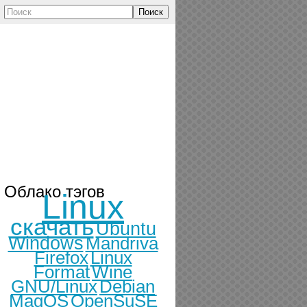
Поиск
Облако тэгов
Linux
скачать
Ubuntu
Windows
Mandriva
Firefox
Linux
Format
Wine
GNU/Linux
Debian
MagOS
OpenSuSE