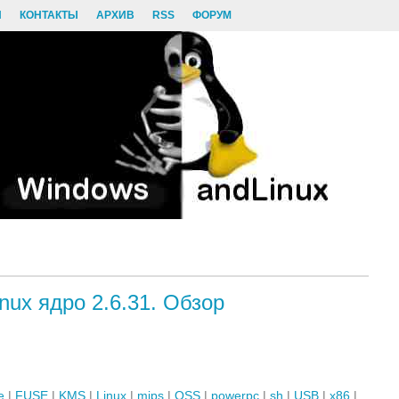
И
КОНТАКТЫ
АРХИВ
RSS
ФОРУМ
nux ядро 2.6.31. Обзор
e
|
FUSE
|
KMS
|
Linux
|
mips
|
OSS
|
powerpc
|
sh
|
USB
|
x86
|