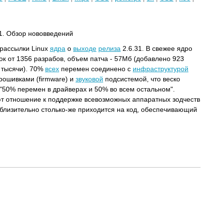
31. Обзор нововведений
 рассылки Linux
ядра
о
выходе
релиза
2.6.31. В свежее ядро
ок от 1356 разрабов, объем патча - 57Мб (добавлено 923
3 тысячи). 70%
всех
перемен соединено с
инфраструктурой
рошивками (firmware) и
звуковой
подсистемой, что веско
"50% перемен в драйверах и 50% во всем остальном".
 отношение к поддержке всевозможных аппаратных зодчеств
риблизительно столько-же приходится на код, обеспечивающий