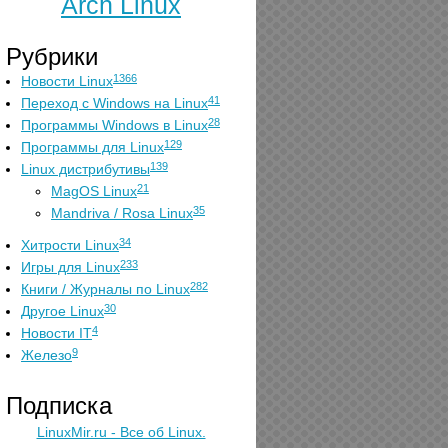
Arch Linux
Рубрики
1366
Новости Linux
41
Переход с Windows на Linux
28
Программы Windows в Linux
129
Программы для Linux
139
Linux дистрибутивы
21
MagOS Linux
35
Mandriva / Rosa Linux
34
Хитрости Linux
233
Игры для Linux
282
Книги / Журналы по Linux
30
Другое Linux
4
Новости IT
9
Железо
Подписка
LinuxMir.ru - Все об Linux.