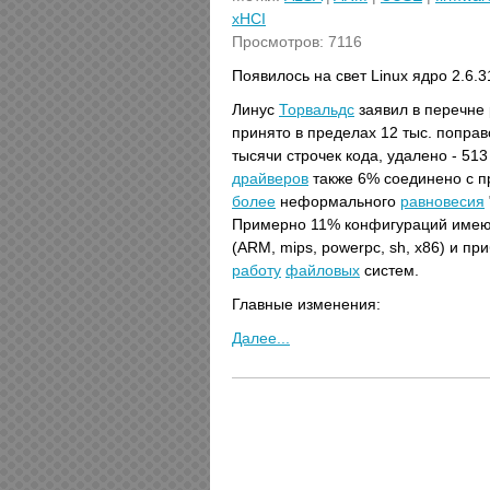
xHCI
Просмотров: 7116
Появилось на свет Linux ядро 2.6.
Линус
Торвальдс
заявил в перечне
принято в пределах 12 тыс. поправ
тысячи строчек кода, удалено - 51
драйверов
также 6% соединено c п
более
неформального
равновесия
Примерно 11% конфигураций имеют
(ARM, mips, powerpc, sh, x86) и п
работу
файловых
систем.
Главные изменения:
Далее...