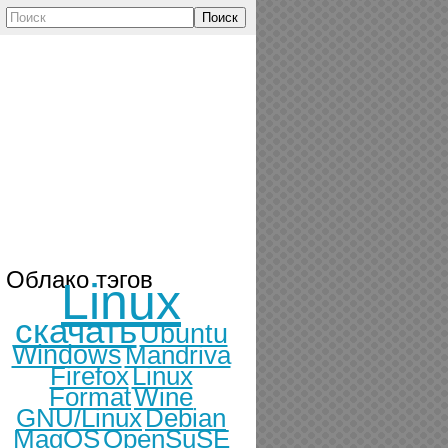
Поиск
Облако тэгов
Linux
скачать
Ubuntu
Windows
Mandriva
Firefox
Linux
Format
Wine
GNU/Linux
Debian
MagOS
OpenSuSE