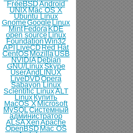
FreeBSD
Android
UNIX
Mac OS X
Ubuntu Linux
Gnome
Google
Linux
Mint
Fedora
KDE
open source
Linux
Foundation
Win32
API
LiveCD
Red Hat
CentOS
Mozilla
USB
NVIDIA
Debian
GNU/Linux
Skype
UserAndLINUX
LiveDVD
Opera
Sabayon Linux
Scientific Linux
ALT
Linux
Купить
MacOS X
Microsoft
MySQL
Системный
администратор
ALSA
Xen
Apache
OpenBSD
Mac OS