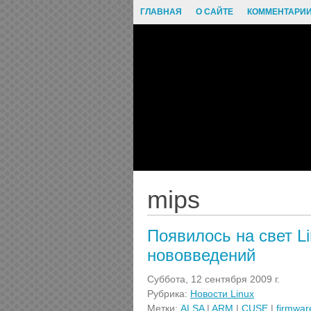
ГЛАВНАЯ
О САЙТЕ
КОММЕНТАРИ
mips
Появилось на свет Li
нововведений
Суббота, 12 сентября 2009 г.
Рубрика:
Новости Linux
Метки:
ALSA
|
ARM
|
CUSE
|
firmwar