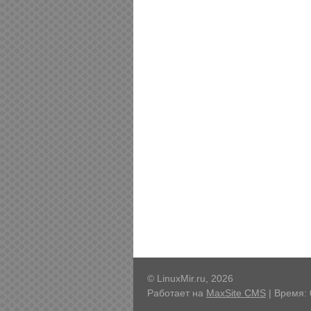
© LinuxMir.ru, 2026
Работает на
MaxSite CMS
| Время: 