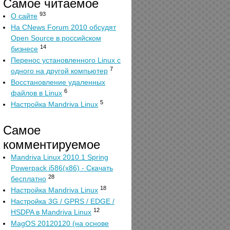
Самое читаемое
93
О сайте
На CNews Forum 2010 обсудят
Open Source в российском
14
бизнесе
Перенос установленного Linux с
7
одного на другой компьютер
Восстановление удаленных
6
файлов в Linux
5
Настройка Mandriva Linux
Самое
комментируемое
Mandriva Linux 2010.1 Spring
Powerpack i586(x86) - Скачать
28
бесплатно
18
Настройка Mandriva Linux
Настройка 3G / GPRS / EDGE /
12
HSDPA в Mandriva Linux
MagOS 20120120 (на основе