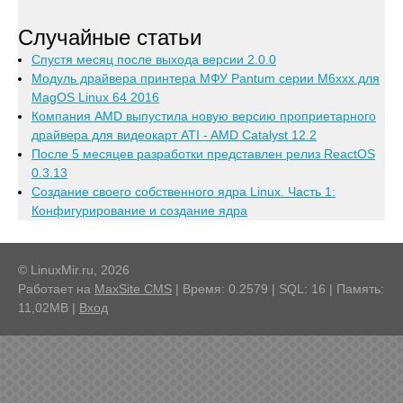
Случайные статьи
Спустя месяц после выхода версии 2.0.0
Модуль драйвера принтера МФУ Pantum серии M6xxx для
MagOS Linux 64 2016
Компания AMD выпустила новую версию проприетарного
драйвера для видеокарт ATI - AMD Catalyst 12.2
После 5 месяцев разработки представлен релиз ReactOS
0.3.13
Создание своего собственного ядра Linux. Часть 1:
Конфигурирование и создание ядра
© LinuxMir.ru, 2026
Работает на
MaxSite CMS
| Время: 0.2579 | SQL: 16 | Память:
11,02MB
|
Вход