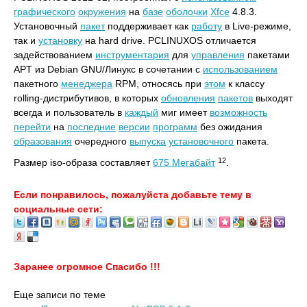
графического
окружения
на
базе
оболочки
Xfce
4.8.3.
Установочный
пакет
поддерживает как
работу
в Live-режиме,
так и
установку
на hard drive. PCLINUXOS отличается
задействованием
инструментария
для
управления
пакетами
APT из Dеbian GNU/Линукс в сочетании с
использованием
пакетного
менеджера
RPM, относясь при
этом
к классу
rolling-дистрибутивов, в которых
обновления
пакетов
выходят
всегда и пользователь в
каждый
миг имеет
возможность
перейти
на
последние
версии
программ
без ожидания
образования
очередного
выпуска
установочного
пакета.
12
Размер iso-образа составляет
675 Мегабайт
.
Если понравилось, пожалуйста добавьте тему в
социальные сети:
Заранее огромное Спасибо !!!
Еще записи по теме