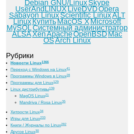
Debian GNU/Linux
Skype
UserAndLINUX
LiveDVD
Opera
Sabayon Linux
Scientific Linux
ALT
Linux
Купить
MacOS X
Microsoft
MySQL
Системный администратор
ALSA
Xen
Apache
OpenBSD
Mac
OS
Arch Linux
Рубрики
1366
Новости Linux
41
Переход с Windows на Linux
28
Программы Windows в Linux
129
Программы для Linux
139
Linux дистрибутивы
21
MagOS Linux
35
Mandriva / Rosa Linux
34
Хитрости Linux
233
Игры для Linux
282
Книги / Журналы по Linux
30
Другое Linux