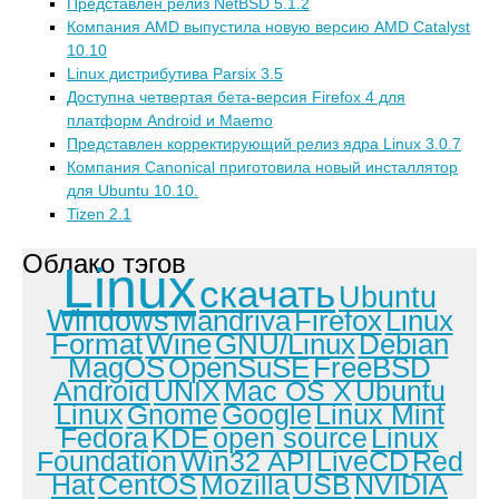
Представлен релиз NetBSD 5.1.2
Компания AMD выпустила новую версию AMD Catalyst
10.10
Linux дистрибутива Parsix 3.5
Доступна четвертая бета-версия Firefox 4 для
платформ Android и Maemo
Представлен корректирующий релиз ядра Linux 3.0.7
Компания Canonical приготовила новый инсталлятор
для Ubuntu 10.10.
Tizen 2.1
Облако тэгов
Linux
скачать
Ubuntu
Windows
Mandriva
Firefox
Linux
Format
Wine
GNU/Linux
Debian
MagOS
OpenSuSE
FreeBSD
Android
UNIX
Mac OS X
Ubuntu
Linux
Gnome
Google
Linux Mint
Fedora
KDE
open source
Linux
Foundation
Win32 API
LiveCD
Red
Hat
CentOS
Mozilla
USB
NVIDIA