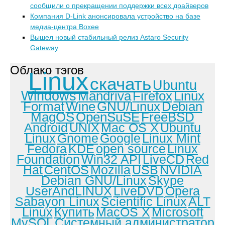
сообщили о прекращении поддержки всех драйверов
Компания D-Link анонсировала устройство на базе
медиа-центра Boxee
Вышел новый стабильный релиз Astaro Security
Gateway
Облако тэгов
Linux
скачать
Ubuntu
Windows
Mandriva
Firefox
Linux
Format
Wine
GNU/Linux
Debian
MagOS
OpenSuSE
FreeBSD
Android
UNIX
Mac OS X
Ubuntu
Linux
Gnome
Google
Linux Mint
Fedora
KDE
open source
Linux
Foundation
Win32 API
LiveCD
Red
Hat
CentOS
Mozilla
USB
NVIDIA
Debian GNU/Linux
Skype
UserAndLINUX
LiveDVD
Opera
Sabayon Linux
Scientific Linux
ALT
Linux
Купить
MacOS X
Microsoft
MySQL
Системный администратор