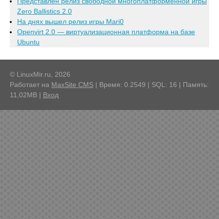
Представлен релиз свободной многоплатформенной игры
Zero Ballistics 2.0
На днях вышел релиз игры Mari0
Openvirt 2.0 — виртуализационная платформа на базе
Ubuntu
© LinuxMir.ru, 2026
Работает на
MaxSite CMS
| Время: 0.2549 | SQL: 16 | Память:
11,02MB
|
Вход