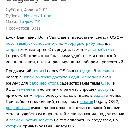
Суббота, 4 июня 2011 г.
Рубрика:
Новости Linux
Метки:
Legacy OS
Просмотров: 3311
Джон Ван Гаанс [John Van Gaans] представил Legacy OS 2 –
новый
выпуск
основанного
на
Puppy
дистрибутива
для
старых
компьютеров. От «родительского»
дистрибутива
Legacy OS отличается большими удобством и простотой
использования, а также расширенным набором приложений.
Предыдущий
релиз
Legacy OS был
выпущен
9
месяцев
назад; в
новом
выпуске
доступен
один
менеджер
окон –
IceWM; для
рабочего
стола
задействованы темы
GTK+
и
KDE;
изменены
многие пиктограммы; упрощен
доступ
к
приложениям
через
боковую панель, панель
задач
и меню.
При выборе приложений, вошедших в
состав
Legacy OS 2,
разработчик
руководствовался не столько новизной версии,
сколько удобством и простотой использования, надежностью
и
возможностью
запуска
на тех аппаратных средствах, на
которые
ориентирована Legacy OS.