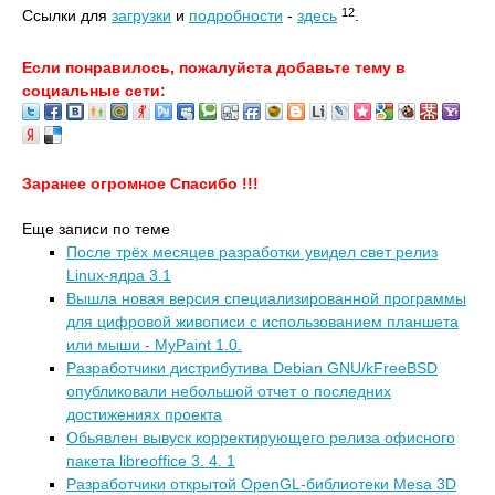
12
Ссылки для
загрузки
и
подробности
-
здесь
.
Если понравилось, пожалуйста добавьте тему в
социальные сети:
Заранее огромное Спасибо !!!
Еще записи по теме
После трёх месяцев разработки увидел свет релиз
Linux-ядра 3.1
Вышла новая версия специализированной программы
для цифровой живописи с использованием планшета
или мыши - MyPaint 1.0.
Разработчики дистрибутива Debian GNU/kFreeBSD
опубликовали небольшой отчет о последних
достижениях проекта
Обьявлен вывуск корректирующего релиза офисного
пакета libreoffice 3. 4. 1
Разработчики открытой OpenGL-библиотеки Mesa 3D