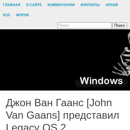
ГЛАВНАЯ
О САЙТЕ
КОММЕНТАРИИ
КОНТАКТЫ
АРХИВ
RSS
ФОРУМ
Поиск
Джон Ван Гаанс [John
Van Gaans] представил
Legacy OS 2