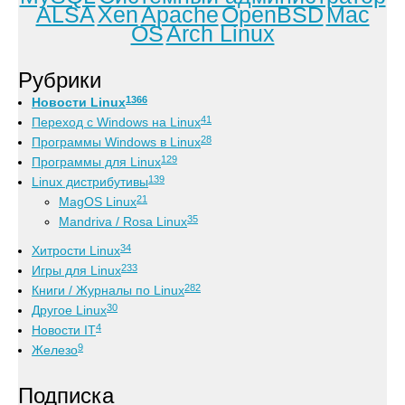
ALSA
Xen
Apache
OpenBSD
Mac
OS
Arch Linux
Рубрики
1366
Новости Linux
41
Переход с Windows на Linux
28
Программы Windows в Linux
129
Программы для Linux
139
Linux дистрибутивы
21
MagOS Linux
35
Mandriva / Rosa Linux
34
Хитрости Linux
233
Игры для Linux
282
Книги / Журналы по Linux
30
Другое Linux
4
Новости IT
9
Железо
Подписка