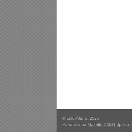
© LinuxMir.ru, 2026
Работает на
MaxSite CMS
| Время: 