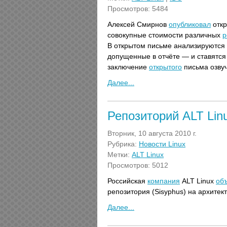
Просмотров: 5484
Алексей Смирнов
опубликовал
откр
совокупные стоимости различных
р
В открытом письме анализируются
допущенные в отчёте — и ставятс
заключение
открытого
письма озвуч
Далее...
Репозиторий ALT Lin
Вторник, 10 августа 2010 г.
Рубрика:
Новости Linux
Метки:
ALT Linux
Просмотров: 5012
Российская
компания
ALT Linux
об
репозитория (Sisyphus) на архитек
Далее...