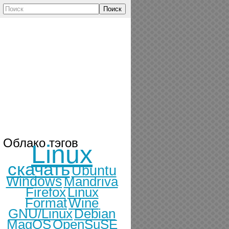
Поиск
Облако тэгов
Linux
скачать
Ubuntu
Windows
Mandriva
Firefox
Linux
Format
Wine
GNU/Linux
Debian
MagOS
OpenSuSE