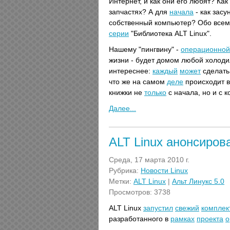
Интернет, и как они его любят? Как
запчастях? А для
начала
- как засу
собственный компьютер? Обо все
серии
"Библиотека ALT Linux".
Нашему "пингвину" -
операционной
жизни - будет домом любой холоди
интереснее:
каждый
может
сделать
что же на самом
деле
происходит в
книжки не
только
с начала, но и с к
Далее...
ALT Linux анонсиров
Среда, 17 марта 2010 г.
Рубрика:
Новости Linux
Метки:
ALT Linux
|
Альт Линукс 5.0
Просмотров: 3738
ALT Linux
запустил
свежий
комплек
разработанного в
рамках
проекта
o