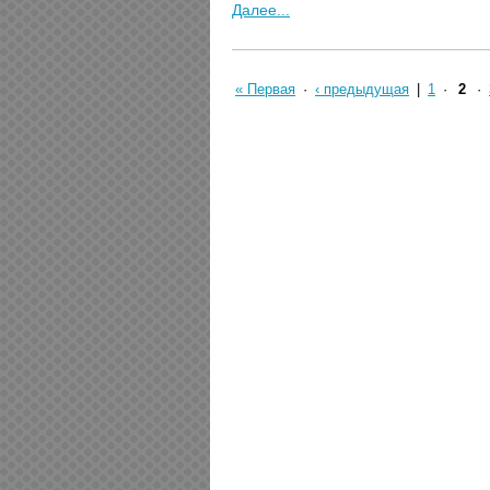
Далее...
« Первая
·
‹ предыдущая
|
1
·
2
·