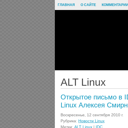
ГЛАВНАЯ
О САЙТЕ
КОММЕНТАРИ
ALT Linux
Открытое письмо в I
Linux Алексея Смир
Воскресенье, 12 сентября 2010 г.
Рубрика:
Новости Linux
Метки:
ALT Linux
|
IDC