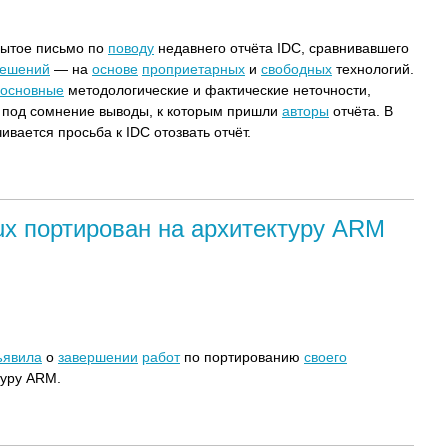
ытое письмо по
поводу
недавнего отчёта IDC, сравнивавшего
ешений
— на
основе
проприетарных
и
свободных
технологий.
основные
методологические и фактические неточности,
я под сомнение выводы, к которым пришли
авторы
отчёта. В
ивается просьба к IDC отозвать отчёт.
ux портирован на архитектуру ARM
ъявила
о
завершении
работ
по портированию
своего
туру ARM.