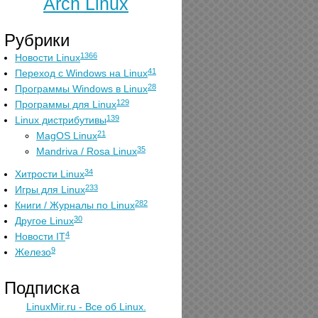
Arch Linux
Рубрики
1366
Новости Linux
41
Переход с Windows на Linux
28
Программы Windows в Linux
129
Программы для Linux
139
Linux дистрибутивы
21
MagOS Linux
35
Mandriva / Rosa Linux
34
Хитрости Linux
233
Игры для Linux
282
Книги / Журналы по Linux
30
Другое Linux
4
Новости IT
9
Железо
Подписка
LinuxMir.ru - Все об Linux.