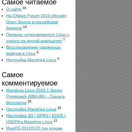
Самое читаемое
93
О сайте
На CNews Forum 2010 обсудят
Open Source в российском
14
бизнесе
Перенос установленного Linux с
7
одного на другой компьютер
Восстановление удаленных
6
файлов в Linux
5
Настройка Mandriva Linux
Самое
комментируемое
Mandriva Linux 2010.1 Spring
Powerpack i586(x86) - Скачать
28
бесплатно
18
Настройка Mandriva Linux
Настройка 3G / GPRS / EDGE /
12
HSDPA в Mandriva Linux
MagOS 20120120 (на основе