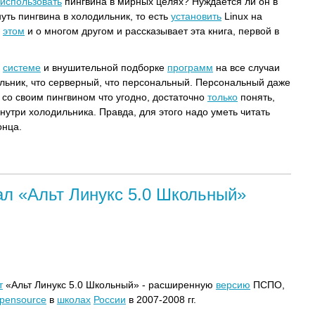
использовать
пингвина в мирных целях? Нуждается ли он в
нуть пингвина в холодильник, то есть
установить
Linux на
м
этом
и о многом другом и рассказывает эта книга, первой в
системе
и внушительной подборке
программ
на все случаи
льник, что серверный, что персональный. Персональный даже
 со своим пингвином что угодно, достаточно
только
понять,
нутри холодильника. Правда, для этого надо уметь читать
онца.
ал «Альт Линукс 5.0 Школьный»
т
«Альт Линукс 5.0 Школьный» - расширенную
версию
ПСПО,
pensource
в
школах
России
в 2007-2008 гг.