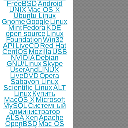
FreeBSD
Android
UNIX
Mac OS X
Ubuntu Linux
Gnome
Google
Linux
Mint
Fedora
KDE
open source
Linux
Foundation
Win32
API
LiveCD
Red Hat
CentOS
Mozilla
USB
NVIDIA
Debian
GNU/Linux
Skype
UserAndLINUX
LiveDVD
Opera
Sabayon Linux
Scientific Linux
ALT
Linux
Купить
MacOS X
Microsoft
MySQL
Системный
администратор
ALSA
Xen
Apache
OpenBSD
Mac OS