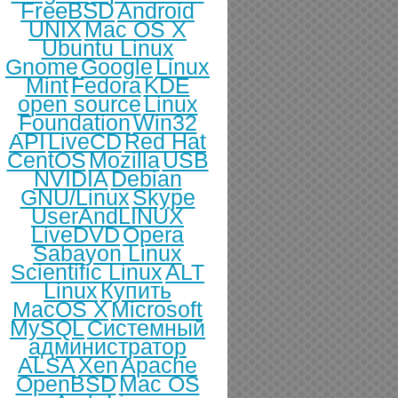
FreeBSD
Android
UNIX
Mac OS X
Ubuntu Linux
Gnome
Google
Linux
Mint
Fedora
KDE
open source
Linux
Foundation
Win32
API
LiveCD
Red Hat
CentOS
Mozilla
USB
NVIDIA
Debian
GNU/Linux
Skype
UserAndLINUX
LiveDVD
Opera
Sabayon Linux
Scientific Linux
ALT
Linux
Купить
MacOS X
Microsoft
MySQL
Системный
администратор
ALSA
Xen
Apache
OpenBSD
Mac OS