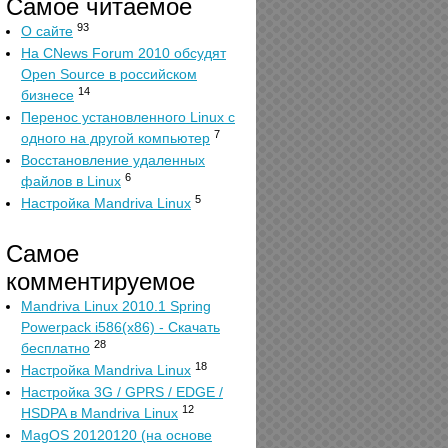
Самое читаемое
93
О сайте
На CNews Forum 2010 обсудят
Open Source в российском
14
бизнесе
Перенос установленного Linux с
7
одного на другой компьютер
Восстановление удаленных
6
файлов в Linux
5
Настройка Mandriva Linux
Самое
комментируемое
Mandriva Linux 2010.1 Spring
Powerpack i586(x86) - Скачать
28
бесплатно
18
Настройка Mandriva Linux
Настройка 3G / GPRS / EDGE /
12
HSDPA в Mandriva Linux
MagOS 20120120 (на основе