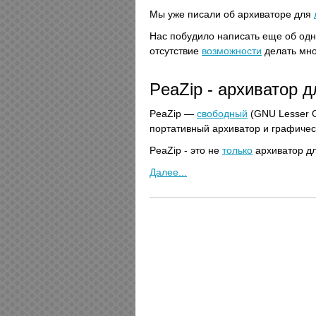
Мы уже писали об архиваторе для
Нас побудило написать еще об одн
отсутствие
возможности
делать мно
PeaZip - архиватор д
PeaZip —
свободный
(GNU Lesser G
портативный архиватор и графиче
PeaZip - это не
только
архиватор дл
Далее...