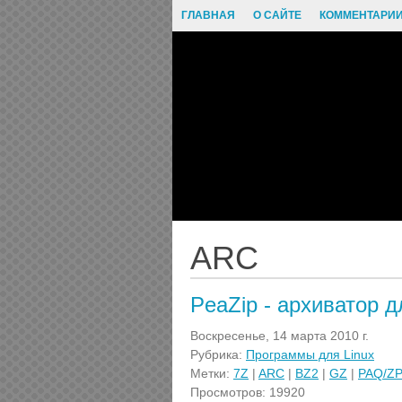
ГЛАВНАЯ
О САЙТЕ
КОММЕНТАРИ
ARC
PeaZip - архиватор д
Воскресенье, 14 марта 2010 г.
Рубрика:
Программы для Linux
Метки:
7Z
|
ARC
|
BZ2
|
GZ
|
PAQ/Z
Просмотров: 19920