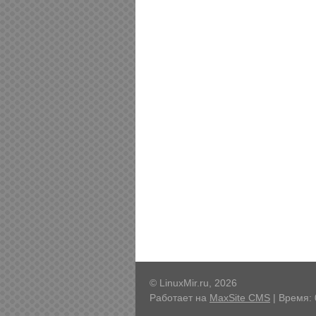
© LinuxMir.ru, 2026
Работает на
MaxSite CMS
| Время: 