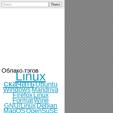
Поиск
Облако тэгов
Linux
скачать
Ubuntu
Windows
Mandriva
Firefox
Linux
Format
Wine
GNU/Linux
Debian
MagOS
OpenSuSE