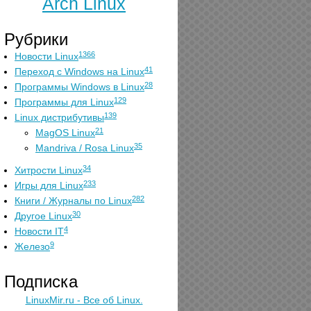
Arch Linux
Рубрики
1366
Новости Linux
41
Переход с Windows на Linux
28
Программы Windows в Linux
129
Программы для Linux
139
Linux дистрибутивы
21
MagOS Linux
35
Mandriva / Rosa Linux
34
Хитрости Linux
233
Игры для Linux
282
Книги / Журналы по Linux
30
Другое Linux
4
Новости IT
9
Железо
Подписка
LinuxMir.ru - Все об Linux.