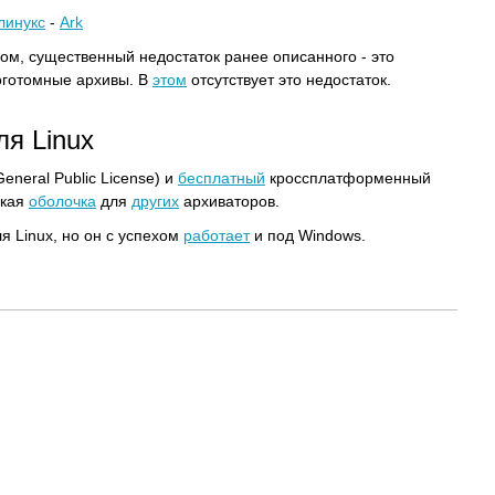
линукс
-
Ark
ом, существенный недостаток ранее описанного - это
готомные архивы. В
этом
отсутствует это недостаток.
ля Linux
eneral Public License) и
бесплатный
кроссплатформенный
ская
оболочка
для
других
архиваторов.
я Linux, но он с успехом
работает
и под Windows.