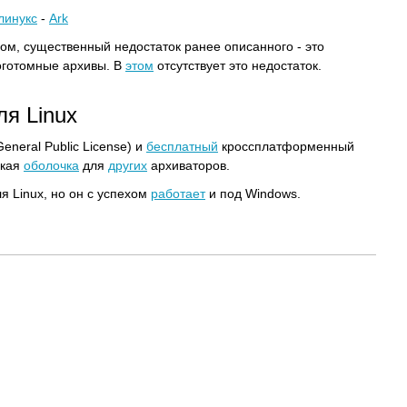
линукс
-
Ark
ом, существенный недостаток ранее описанного - это
готомные архивы. В
этом
отсутствует это недостаток.
ля Linux
eneral Public License) и
бесплатный
кроссплатформенный
ская
оболочка
для
других
архиваторов.
я Linux, но он с успехом
работает
и под Windows.