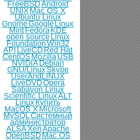
FreeBSD
Android
UNIX
Mac OS X
Ubuntu Linux
Gnome
Google
Linux
Mint
Fedora
KDE
open source
Linux
Foundation
Win32
API
LiveCD
Red Hat
CentOS
Mozilla
USB
NVIDIA
Debian
GNU/Linux
Skype
UserAndLINUX
LiveDVD
Opera
Sabayon Linux
Scientific Linux
ALT
Linux
Купить
MacOS X
Microsoft
MySQL
Системный
администратор
ALSA
Xen
Apache
OpenBSD
Mac OS