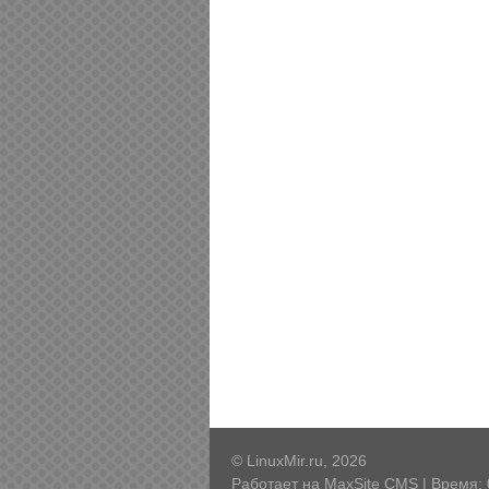
© LinuxMir.ru, 2026
Работает на
MaxSite CMS
| Время: 