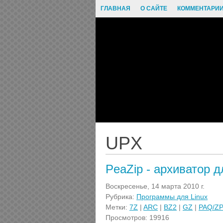
ГЛАВНАЯ
О САЙТЕ
КОММЕНТАРИ
UPX
PeaZip - архиватор д
Воскресенье, 14 марта 2010 г.
Рубрика:
Программы для Linux
Метки:
7Z
|
ARC
|
BZ2
|
GZ
|
PAQ/Z
Просмотров: 19916