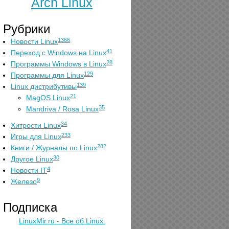
Arch Linux
Рубрики
1366
Новости Linux
41
Переход с Windows на Linux
28
Программы Windows в Linux
129
Программы для Linux
139
Linux дистрибутивы
21
MagOS Linux
35
Mandriva / Rosa Linux
34
Хитрости Linux
233
Игры для Linux
282
Книги / Журналы по Linux
30
Другое Linux
4
Новости IT
9
Железо
Подписка
LinuxMir.ru - Все об Linux.