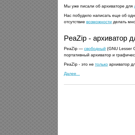
Мы уже писали об архиваторе для
Нас побудило написать еще об одн
отсутствие
возможности
делать мно
PeaZip - архиватор д
PeaZip —
свободный
(GNU Lesser G
портативный архиватор и графиче
PeaZip - это не
только
архиватор дл
Далее...