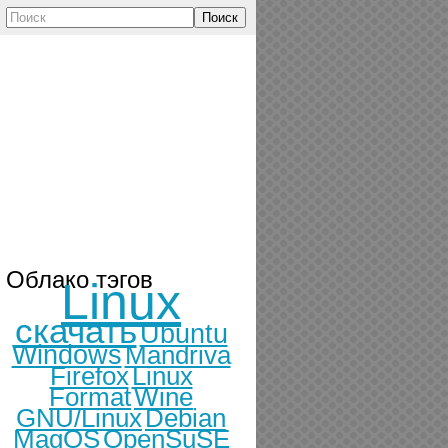
Поиск
Облако тэгов
Linux
скачать
Ubuntu
Windows
Mandriva
Firefox
Linux
Format
Wine
GNU/Linux
Debian
MagOS
OpenSuSE