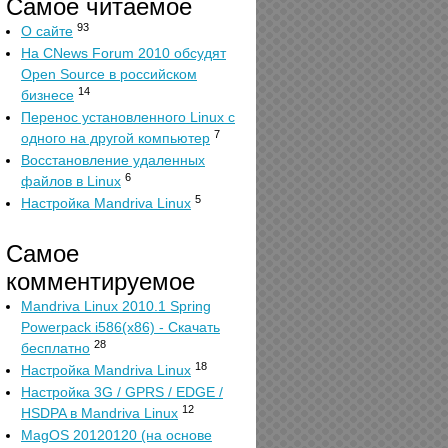
Самое читаемое
93
О сайте
На CNews Forum 2010 обсудят
Open Source в российском
14
бизнесе
Перенос установленного Linux с
7
одного на другой компьютер
Восстановление удаленных
6
файлов в Linux
5
Настройка Mandriva Linux
Самое
комментируемое
Mandriva Linux 2010.1 Spring
Powerpack i586(x86) - Скачать
28
бесплатно
18
Настройка Mandriva Linux
Настройка 3G / GPRS / EDGE /
12
HSDPA в Mandriva Linux
MagOS 20120120 (на основе