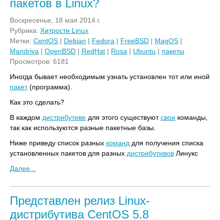
пакетов в Linux?
Воскресенье, 18 мая 2014 г.
Рубрика:
Хитрости Linux
Метки:
CentOS
|
Debian
|
Fedora
|
FreeBSD
|
MagOS
|
Mandriva
|
OpenBSD
|
RedHat
|
Rosa
|
Ubuntu
|
пакеты
Просмотров: 6181
Иногда бывает необходимым узнать установлен тот или иной
пакет
(программа).
Как это сделать?
В каждом
дистрибутиве
для этого существуют
свои
команды,
так как используются разные пакетные базы.
Ниже приведу список разных
команд
для получения списка
установленных пакетов для разных
дистрибутивов
Линукс
Далее...
Представлен релиз Linux-
дистрибутива CentOS 5.8