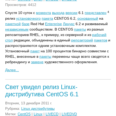
Просмотров: 4412
4
Спустя 10 суток с
момента
выхода
версии
6.1
представлен
релиз
установочного
пакета
CENTOS 6.2,
основанный
на
пакетной
базе
Red Hat
Enterprise
Линукс
6.2 и развиваемый
независимым
сообществом. В CENTOS
пакеты
из разных
репозиториев RHEL, к примеру, из серверной и из
рабочий
стол
редакции, объединены в единый
репозиторий
пакетов
и
распространяются одним установочным комплектом.
Установочный
пакет
на 100 процентов бинарно совместим с
RHEL, внесенные в
пакеты
перемены чаще всего сводятся к
ребрендингу и
замене
художественного оформления.
Далее...
Свет увидел релиз Linux-
дистрибутива CentOS 6.1
Вторник, 13 декабря 2011 г.
Рубрика:
Linux дистрибутивы
Метки:
CentOS
|
Linux
|
LIVECD
|
LIVEDVD