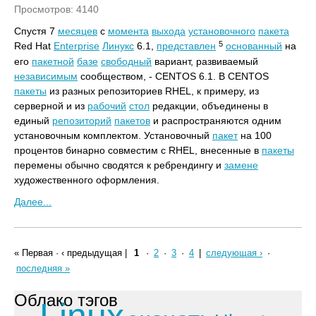
Просмотров: 4140
Спустя 7
месяцев
с
момента
выхода
установочного
пакета
5
Red Hat
Enterprise
Линукс
6.1,
представлен
основанный
на
его
пакетной
базе
свободный
вариант, развиваемый
независимым
сообществом, - CENTOS 6.1. В CENTOS
пакеты
из разных репозиториев RHEL, к примеру, из
серверной и из
рабочий
стол
редакции, объединены в
единый
репозиторий
пакетов
и распространяются одним
установочным комплектом. Установочный
пакет
на 100
процентов бинарно совместим с RHEL, внесенные в
пакеты
перемены обычно сводятся к ребрендингу и
замене
художественного оформления.
Далее...
« Первая
·
‹ предыдущая
|
1
·
2
·
3
·
4
|
следующая ›
·
последняя »
Облако тэгов