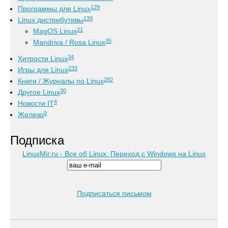
129
Программы для Linux
139
Linux дистрибутивы
21
MagOS Linux
35
Mandriva / Rosa Linux
34
Хитрости Linux
233
Игры для Linux
282
Книги / Журналы по Linux
30
Другое Linux
4
Новости IT
9
Железо
Подписка
LinuxMir.ru - Все об Linux. Переход с Windows на Linux
Подписаться письмом