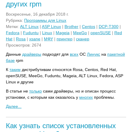
других rpm
Воскресенье, 16 декабря 2018 г.
Рубрика:
Программы для Linux
Метки:
ALT Linux
|
ASP Linux
|
Brother
|
Centos
|
DCP-T300
|
Fedora
|
Fuduntu
|
Linux
|
Mageia
|
MeeGo
|
openSUSE
|
Red
Hat
|
Rosa
|
xsane
|
МФУ
|
принтер
|
сканер
Просмотров: 2674
Данные
драйверы
подходят для
всех
ОС
Линукс
на
пакетной
базе
rpm
К
таким
дистрибутивам относятся Rosa, Centos, Red Hat,
openSUSE, MeeGo, Fuduntu, Mageia, ALT Linux, Fedora, ASP
Linux и другие
В статье не
только
сами драйверы, но и описан процесс
установки, с которым как оказалось у
многих
проблемы.
Далее...
Как узнать список установленных