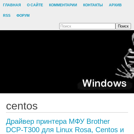
ГЛАВНАЯ
О САЙТЕ
КОММЕНТАРИИ
КОНТАКТЫ
АРХИВ
RSS
ФОРУМ
Поиск
centos
Драйвер принтера МФУ Brother
DCP-T300 для Linux Rosa, Centos и