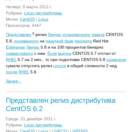
Четверг, 8 марта 2012 г.
Рубрика:
Linux дистрибутивы
Метки:
CentOS
|
Linux
Просмотров: 4447
5
Представлен
релиз
Линукс-установочного
пакета
CENTOS
5.8,
основанного
на
пакетной
базе
продукта
Red Hat
Enterprise
Линукс
5.8 и на 100 процентов бинарно
совместимого
с ним.
Если
выпуск
CENTOS 5.7 отстал от
RHEL
5.7 на 2 мес., то при подготовке CENTOS 5.8
создатели
сумели отпустить релиз
спустя
в общей сложности 2 нед.
после
RHEL
5.8.
Далее...
Представлен релиз дистрибутива
CentOS 6.2
Среда, 21 декабря 2011 г.
Рубрика:
Linux дистрибутивы
Метки:
CentOS
|
Linux
|
LIVECD
|
LIVEDVD