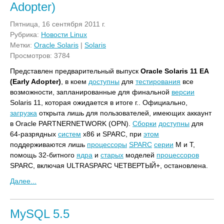
Adopter)
Пятница, 16 сентября 2011 г.
Рубрика:
Новости Linux
Метки:
Oracle Solaris
|
Solaris
Просмотров: 3784
Представлен предварительный выпуск
Oracle Solaris 11 EA
(Early Adopter)
, в коем
доступны
для
тестирования
все
возможности, запланированные для финальной
версии
Solaris 11, которая ожидается в итоге г.. Официально,
загрузка
открыта лишь для пользователей, имеющих аккаунт
в Oracle PARTNERNETWORK (OPN).
Сборки
доступны
для
64-разрядных
систем
x86 и SPARC, при
этом
поддерживаются лишь
процессоры
SPARC
серии
M и T,
помощь 32-битного
ядра
и
старых
моделей
процессоров
SPARC, включая ULTRASPARC ЧЕТВЕРТЫЙ+, остановлена.
Далее...
MySQL 5.5