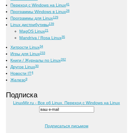
41
Переход с Windows на Linux
28
Программы Windows в Linux
129
Программы для Linux
139
Linux дистрибутивы
21
MagOS Linux
35
Mandriva / Rosa Linux
34
Хитрости Linux
233
Игры для Linux
282
Книги / Журналы по Linux
30
Другое Linux
4
Новости IT
9
Железо
Подписка
LinuxMir.ru - Все об Linux. Переход с Windows на Linux
Подписаться письмом