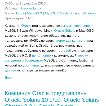
Суббота, 18 декабря 2010 г.
Рубрика:
Новости Linux
Метки:
Linux
|
Mac OS X
|
MySQL
|
Oracle Solaris
|
Windows
Просмотров: 4161
Компания
Oracle
подчеркивает, что
выпуск
новой
версии
MySQL 5.5 для Windows, Linux,
Oracle
Solaris
и Mac OS X
демонстрирует исполнение обещания, данного
пользователям MySQL во время
перехода
контроля
над
разработкой от Sun к Oracle. В релизе учтены все
пожелания, собранные во время
тестовой
эксплуатации
MySQL 5.5 RC. В
дополнение
к коммерческой
версии
выпущена
и
бесплатная
MySQL 5.5 Community Edition, в
которой по
умолчанию
для хранения структурированных
данных
используется механизм InnoDB.
Далее...
Компания Oracle представлены
Oracle Solaris 10 9/10, Oracle Solaris