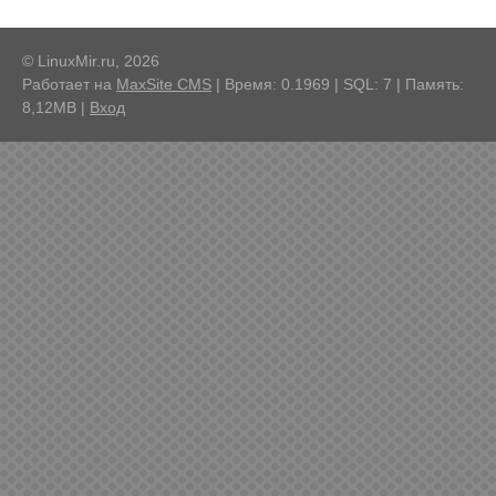
© LinuxMir.ru, 2026
Работает на
MaxSite CMS
| Время: 0.1969 | SQL: 7 | Память:
8,12MB
|
Вход