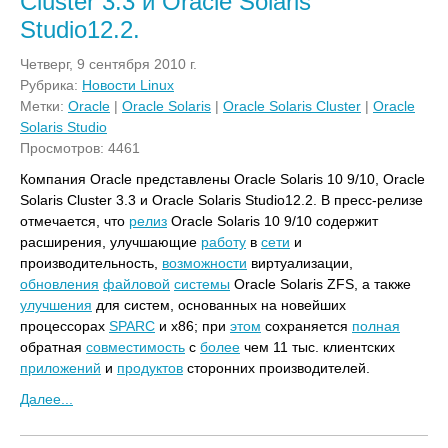
Cluster 3.3 и Oracle Solaris
Studio12.2.
Четверг, 9 сентября 2010 г.
Рубрика:
Новости Linux
Метки:
Oracle
|
Oracle Solaris
|
Oracle Solaris Cluster
|
Oracle
Solaris Studio
Просмотров: 4461
Компания Oracle представлены Oracle Solaris 10 9/10, Oracle
Solaris Cluster 3.3 и Oracle Solaris Studio12.2. В пресс-релизе
отмечается, что
релиз
Oracle Solaris 10 9/10 содержит
расширения, улучшающие
работу
в
сети
и
производительность,
возможности
виртуализации,
обновления
файловой
системы
Oracle Solaris ZFS, а также
улучшения
для систем, основанных на новейших
процессорах
SPARC
и x86; при
этом
сохраняется
полная
обратная
совместимость
с
более
чем 11 тыс. клиентских
приложений
и
продуктов
сторонних производителей.
Далее...