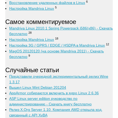
6
Восстановление удаленных файлов в Linux
5
Настройка Mandriva Linux
Самое комментируемое
Mandriva Linux 2010.1 Spring Powerpack i586(x86) - Скачать
28
бесплатно
18
Настройка Mandriva Linux
12
Настройка 3G / GPRS / EDGE / HSDPA в Mandriva Linux
MagOS 20120120 (на основе Mandriva 2011) - Скачать
9
бесплатно
Случайные статьи
Представили очередной экспериментальный релиз Wine
1.3.17
Вышел Linux Mint Debian 201204
AppArmor собираются включить в ядро Linux 2.6.36
ASP Linux server edition руководство по
администрированию - Скачать книгу бесплатно
Релиз X.Org Server 1.10. Компания AMD открыла код,
связанный с API XvBA