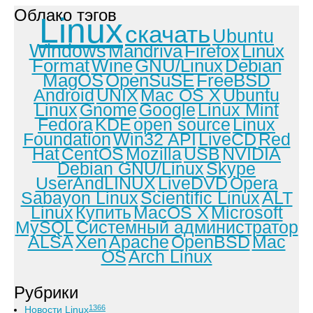
Облако тэгов
Linux
скачать
Ubuntu
Windows
Mandriva
Firefox
Linux
Format
Wine
GNU/Linux
Debian
MagOS
OpenSuSE
FreeBSD
Android
UNIX
Mac OS X
Ubuntu
Linux
Gnome
Google
Linux Mint
Fedora
KDE
open source
Linux
Foundation
Win32 API
LiveCD
Red
Hat
CentOS
Mozilla
USB
NVIDIA
Debian GNU/Linux
Skype
UserAndLINUX
LiveDVD
Opera
Sabayon Linux
Scientific Linux
ALT
Linux
Купить
MacOS X
Microsoft
MySQL
Системный администратор
ALSA
Xen
Apache
OpenBSD
Mac
OS
Arch Linux
Рубрики
1366
Новости Linux