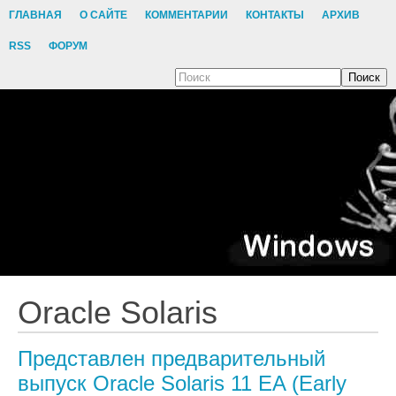
ГЛАВНАЯ
О САЙТЕ
КОММЕНТАРИИ
КОНТАКТЫ
АРХИВ
RSS
ФОРУМ
Поиск
Oracle Solaris
Представлен предварительный
выпуск Oracle Solaris 11 EA (Early