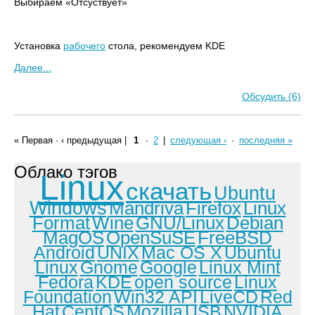
Выбираем «Отсуствует»
Установка
рабочего
стола, рекомендуем KDE
Далее...
Обсудить (6)
« Первая
·
‹ предыдущая
|
1
·
2
|
следующая ›
·
последняя »
Облако тэгов
Linux
скачать
Ubuntu
Windows
Mandriva
Firefox
Linux
Format
Wine
GNU/Linux
Debian
MagOS
OpenSuSE
FreeBSD
Android
UNIX
Mac OS X
Ubuntu
Linux
Gnome
Google
Linux Mint
Fedora
KDE
open source
Linux
Foundation
Win32 API
LiveCD
Red
Hat
CentOS
Mozilla
USB
NVIDIA