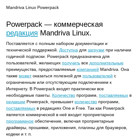
Mandriva Linux Powerpack
Powerpack — коммерческая
редакция
Mandriva Linux.
Поставляется с полным набором документации и
технической поддержкой.
Доступна
для
загрузки
при наличии
годичной подписки. Powerpack предназначена для
пользователей, желающих
получить
все
дополнительные
преимущества, предоставляемые
компанией
Mandriva. Она
также
может
оказаться полезной для
пользователей
с
ограниченным или отсутствующим подключением к
Интернету. В Powerpack входят практически все
необходимые пакеты.
Количество
программ,
поставляемых
в
редакции
Powerpack, превышает
количество
программ,
поставляемых
в редакциях One и Free. Так как Powerpack
является коммерческой в неё входит проприетарное
программное
обеспечение, включая проприетарные
драйверы, прошивки, приложения, плагины для браузеров,
кодеки и т. п.