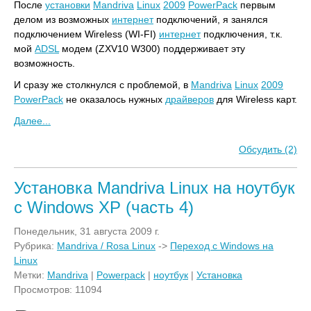
После
установки
Mandriva
Linux
2009
PowerPack
первым
делом из возможных
интернет
подключений, я занялся
подключением Wireless (WI-FI)
интернет
подключения, т.к.
мой
ADSL
модем (ZXV10 W300) поддерживает эту
возможность.
И сразу же столкнулся с проблемой, в
Mandriva
Linux
2009
PowerPack
не оказалось нужных
драйверов
для Wireless карт.
Далее...
Обсудить (2)
Установка Mandriva Linux на ноутбук
с Windows XP (часть 4)
Понедельник, 31 августа 2009 г.
Рубрика:
Mandriva / Rosa Linux
->
Переход с Windows на
Linux
Метки:
Mandriva
|
Powerpack
|
ноутбук
|
Установка
Просмотров: 11094