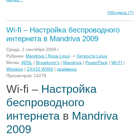
Обсудить (7)
Wi-fi – Настройка беспроводного
интернета в Mandriva 2009
Среда, 2 сентября 2009 г.
Рубрика:
Mandriva / Rosa Linux
->
Хитрости Linux
Метки:
ADSL
|
Broadcom's
|
Mandriva
|
PowerPack
|
WI-FI
|
Wireless
|
ZXV10 W300
|
драйвера
Просмотров: 14278
Wi-fi –
Настройка
беспроводного
интернета
в
Mandriva
2009