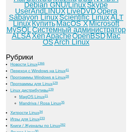
Debian GNU/Linux
Skype
UserAndLINUX
LiveDVD
Opera
Sabayon Linux
Scientific Linux
ALT
Linux
Купить
MacOS X
Microsoft
MySQL
Системный администратор
ALSA
Xen
Apache
OpenBSD
Mac
OS
Arch Linux
Рубрики
1366
Новости Linux
41
Переход с Windows на Linux
28
Программы Windows в Linux
129
Программы для Linux
139
Linux дистрибутивы
21
MagOS Linux
35
Mandriva / Rosa Linux
34
Хитрости Linux
233
Игры для Linux
282
Книги / Журналы по Linux
30