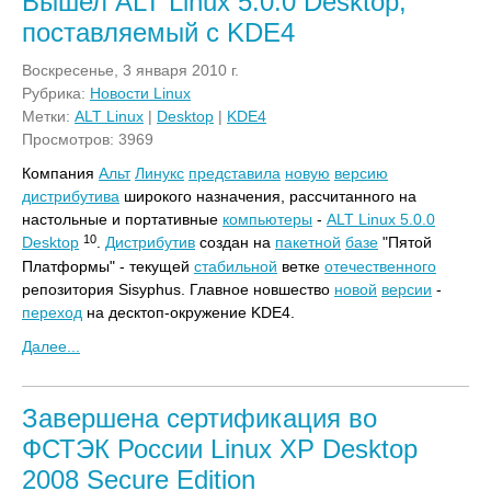
Вышел ALT Linux 5.0.0 Desktop,
поставляемый с KDE4
Воскресенье, 3 января 2010 г.
Рубрика:
Новости Linux
Метки:
ALT Linux
|
Desktop
|
KDE4
Просмотров: 3969
Компания
Альт
Линукс
представила
новую
версию
дистрибутива
широкого назначения, рассчитанного на
настольные и портативные
компьютеры
-
ALT Linux 5.0.0
10
Desktop
.
Дистрибутив
создан на
пакетной
базе
"Пятой
Платформы" - текущей
стабильной
ветке
отечественного
репозитория Sisyphus. Главное новшество
новой
версии
-
переход
на десктоп-окружение KDE4.
Далее...
Завершена сертификация во
ФСТЭК России Linux XP Desktop
2008 Secure Edition