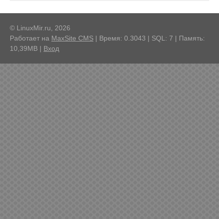
© LinuxMir.ru, 2026
Работает на
MaxSite CMS
| Время: 0.3043 | SQL: 7 | Память:
10,39MB
|
Вход