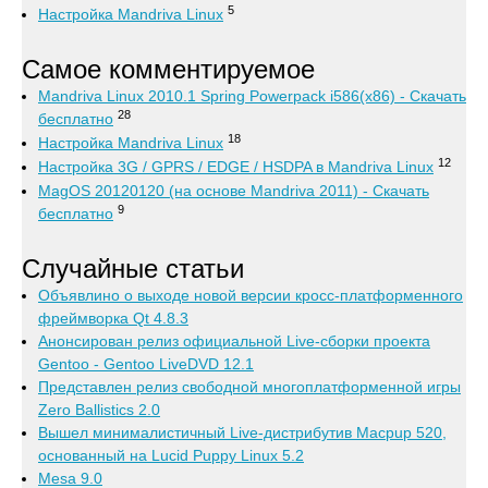
5
Настройка Mandriva Linux
Самое комментируемое
Mandriva Linux 2010.1 Spring Powerpack i586(x86) - Скачать
28
бесплатно
18
Настройка Mandriva Linux
12
Настройка 3G / GPRS / EDGE / HSDPA в Mandriva Linux
MagOS 20120120 (на основе Mandriva 2011) - Скачать
9
бесплатно
Случайные статьи
Объявлино о выходе новой версии кросс-платформенного
фреймворка Qt 4.8.3
Анонсирован релиз официальной Live-сборки проекта
Gentoo - Gentoo LiveDVD 12.1
Представлен релиз свободной многоплатформенной игры
Zero Ballistics 2.0
Вышел минималистичный Live-дистрибутив Macpup 520,
основанный на Lucid Puppy Linux 5.2
Mesa 9.0