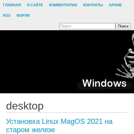
ГЛАВНАЯ
О САЙТЕ
КОММЕНТАРИИ
КОНТАКТЫ
АРХИВ
RSS
ФОРУМ
Поиск
desktop
Установка Linux MagOS 2021 на
старом железе