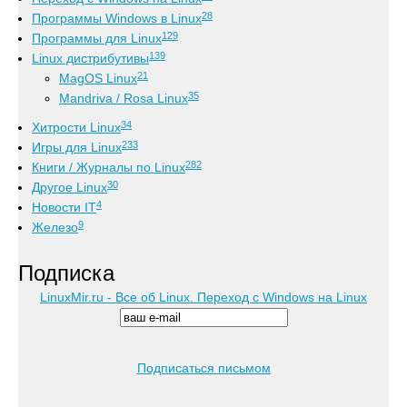
28
Программы Windows в Linux
129
Программы для Linux
139
Linux дистрибутивы
21
MagOS Linux
35
Mandriva / Rosa Linux
34
Хитрости Linux
233
Игры для Linux
282
Книги / Журналы по Linux
30
Другое Linux
4
Новости IT
9
Железо
Подписка
LinuxMir.ru - Все об Linux. Переход с Windows на Linux
Подписаться письмом