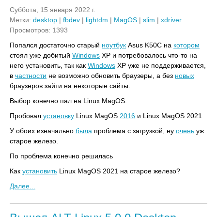
Суббота, 15 января 2022 г.
Метки:
desktop
|
fbdev
|
lightdm
|
MagOS
|
slim
|
xdriver
Просмотров: 1393
Попался достаточно старый
ноутбук
Asus K50C на
котором
стоял уже добитый
Windows
XP и потребовалось что-то на
него установить, так как
Windows
XP уже не поддерживается,
в
частности
не возможно обновить браузеры, а без
новых
браузеров зайти на некоторые сайты.
Выбор конечно пал на Linux MagOS.
Пробовал
установку
Linux MagOS
2016
и Linux MagOS 2021
У обоих изначально
была
проблема с загрузкой, ну
очень
уж
старое железо.
По проблема конечно решилась
Как
установить
Linux MagOS 2021 на старое железо?
Далее...