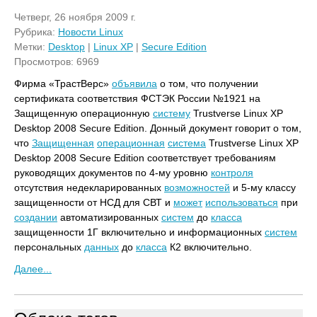
Четверг, 26 ноября 2009 г.
Рубрика:
Новости Linux
Метки:
Desktop
|
Linux XP
|
Secure Edition
Просмотров: 6969
Фирма «ТрастВерс»
объявила
о том, что получении
сертификата соответствия ФСТЭК России №1921 на
Защищенную операционную
систему
Trustverse Linux XP
Desktop 2008 Secure Edition. Донный документ говорит о том,
что
Защищенная
операционная
система
Trustverse Linux XP
Desktop 2008 Secure Edition соответствует требованиям
руководящих документов по 4-му уровню
контроля
отсутствия недекларированных
возможностей
и 5-му классу
защищенности от НСД для СВТ и
может
использоваться
при
создании
автоматизированных
систем
до
класса
защищенности 1Г включительно и информационных
систем
персональных
данных
до
класса
К2 включительно.
Далее...