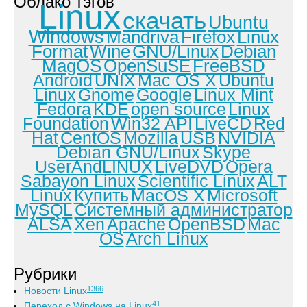
Облако тэгов
Linux
скачать
Ubuntu
Windows
Mandriva
Firefox
Linux
Format
Wine
GNU/Linux
Debian
MagOS
OpenSuSE
FreeBSD
Android
UNIX
Mac OS X
Ubuntu
Linux
Gnome
Google
Linux Mint
Fedora
KDE
open source
Linux
Foundation
Win32 API
LiveCD
Red
Hat
CentOS
Mozilla
USB
NVIDIA
Debian GNU/Linux
Skype
UserAndLINUX
LiveDVD
Opera
Sabayon Linux
Scientific Linux
ALT
Linux
Купить
MacOS X
Microsoft
MySQL
Системный администратор
ALSA
Xen
Apache
OpenBSD
Mac
OS
Arch Linux
Рубрики
1366
Новости Linux
41
Переход с Windows на Linux