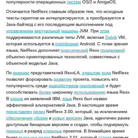
популярности операционных
систем
OS/2 и AmigaOS.
Отличается NetRexx главным образом тем, что исходные
тексты скриптов не интерпретируются, а преобразуются в
Java-байткод с его последующим выполнением под
управлением
виртуальной
машины
JVM. При
этом
поддерживаются различные типы JVM, включая
Dalvik
VM,
которая используется в
платформе
Android. С точки зрения
языка, NetRexx дополняет
классический
Rexx
поддержкой
объектно-ориентированных технологий, совместимых с
объектной моделью Java.
По
мнению
представителей RexxLA,
открытие
кода
NetRexx
позволит форсировать
развитие
проекта, повысить его
популярность среди
разработчиков
приложений
и будет
способствовать
более
широкому
использованию
языка Rexx.
В
одном
из заявлений IBM,
язык
Rexx был назван
эффективной альтернативой Java. В настоящее время
представлен
релиз
NetRexx 3.00, который, за исключением
обеспечения
сборки
в
новых
версиях
Java, идентичен ранее
доступным бинарным версиям и создан, чтобы подчеркнуть
переход
в разряд
открытых
проектов. В ближайшее время
будет
выпущен
релиз
NetRexx 3.01, который
станет
первым