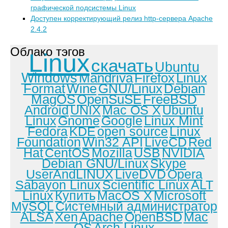
графической подсистемы Linux
Доступен корректирующий релиз http-сервера Apache
2.4.2
Облако тэгов
Linux
скачать
Ubuntu
Windows
Mandriva
Firefox
Linux
Format
Wine
GNU/Linux
Debian
MagOS
OpenSuSE
FreeBSD
Android
UNIX
Mac OS X
Ubuntu
Linux
Gnome
Google
Linux Mint
Fedora
KDE
open source
Linux
Foundation
Win32 API
LiveCD
Red
Hat
CentOS
Mozilla
USB
NVIDIA
Debian GNU/Linux
Skype
UserAndLINUX
LiveDVD
Opera
Sabayon Linux
Scientific Linux
ALT
Linux
Купить
MacOS X
Microsoft
MySQL
Системный администратор
ALSA
Xen
Apache
OpenBSD
Mac
OS
Arch Linux