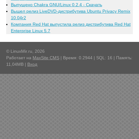
Выпущено Chakra GNU/Linux 0.2.4 - Скачать
Вышел релиз LiveDVD-дистрибутива Ubuntu Privacy Remix
10.04r2
Компания Red Hat выпустила релиз дистрибутива Red Hat
Enterprise Linux 5.7
© LinuxMir.ru, 2026
Работает на
MaxSite CMS
| Время: 0.2944 | SQL: 16 | Память:
11,04MB
|
Вход