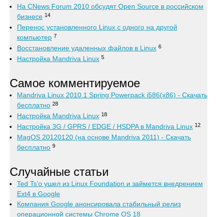
На CNews Forum 2010 обсудят Open Source в российском
14
бизнесе
Перенос установленного Linux с одного на другой
7
компьютер
6
Восстановление удаленных файлов в Linux
5
Настройка Mandriva Linux
Самое комментируемое
Mandriva Linux 2010.1 Spring Powerpack i586(x86) - Скачать
28
бесплатно
18
Настройка Mandriva Linux
12
Настройка 3G / GPRS / EDGE / HSDPA в Mandriva Linux
MagOS 20120120 (на основе Mandriva 2011) - Скачать
9
бесплатно
Случайные статьи
Ted Ts'o ушел из Linux Foundation и займется внедрением
Ext4 в Google
Компания Google анонсировала стабильный релиз
операционной системы Chrome OS 18