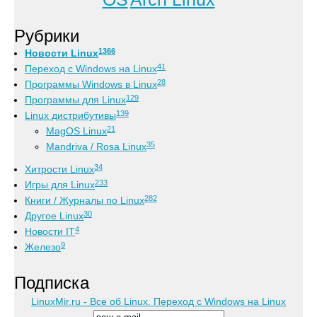
Рубрики
1366
Новости Linux
41
Переход с Windows на Linux
28
Программы Windows в Linux
129
Программы для Linux
139
Linux дистрибутивы
21
MagOS Linux
35
Mandriva / Rosa Linux
34
Хитрости Linux
233
Игры для Linux
282
Книги / Журналы по Linux
30
Другое Linux
4
Новости IT
9
Железо
Подписка
LinuxMir.ru - Все об Linux. Переход с Windows на Linux