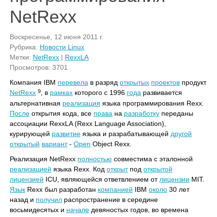
NetRexx
Воскресенье, 12 июня 2011 г.
Рубрика:
Новости Linux
Метки:
NetRexx
|
RexxLA
Просмотров: 3701
Компания IBM
перевела
в разряд
открытых
проектов
продукт
9
NetRexx
, в
рамках
которого с 1996
года
развивается
альтернативная
реализация
языка программирования Rexx.
После
открытия кода, все
права
на
разработку
переданы
ассоциации RexxLA (Rexx Language Association),
курирующей
развитие
языка и разрабатывающей
другой
открытый
вариант
-
Open
Object Rexx.
Реализация NetRexx
полностью
совместима с эталонной
реализацией
языка Rexx. Код
открыт
под
открытой
лицензией
ICU, являющейся ответвлением от
лицензии
MIT.
Язык
Rexx был разработан
компанией
IBM
около
30 лет
назад и
получил
распространение в середине
восьмидесятых и
начале
девяностых годов, во времена